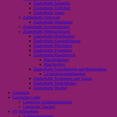
Zauberhafte Aufsteller
Zauberhafte Teelichter
Zauberhafte Vasen
Zauberhafte Osterwelt
Zauberhafte Osterhasen
Zauberhafte Serviettenhalter
Zauberhafte Weihnachtswelt
Zauberhafte Holzfiguren
Zauberhafte Keramikfiguren
Zauberhafte Plüschtiere
Zauberhafte Pyramiden
Zauberhafte Räucherwelt
Räucherkerzen
Räucheröfen
Zauberhafte Schwibbögen und Beleuchtung
Lichterbogenerhöhungen
Zauberhafte Teekannen und Tassen
Zauberhafte Teelichthalter
Zauberhafte Wichtel
Gutschein
Lungscher Liebe
Lungscher Schlüsselanhänger
Lungscher Taschen
SV Schneeberg
Schlüsselanhänger