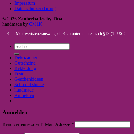
Impressum
Datenschutzerklärung
© 2026
Zauberhaftes by Tina
handmade by
CM1K
Kein Mehrwertsteuerausweis, da Kleinunternehmer nach §19 (1) UStG.
Suche
nach:
Dekozauber
Gutscheine
Bekleidung
Feste
Geschenkideen
Schmuckstücke
handmade
Anmelden
Anmelden
Benutzername oder E-Mail-Adresse
*