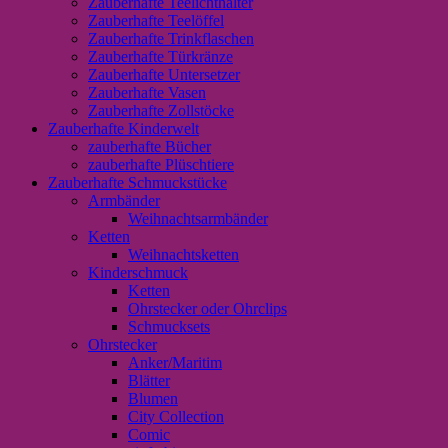
Zauberhafte Teelichthalter
Zauberhafte Teelöffel
Zauberhafte Trinkflaschen
Zauberhafte Türkränze
Zauberhafte Untersetzer
Zauberhafte Vasen
Zauberhafte Zollstöcke
Zauberhafte Kinderwelt
zauberhafte Bücher
zauberhafte Plüschtiere
Zauberhafte Schmuckstücke
Armbänder
Weihnachtsarmbänder
Ketten
Weihnachtsketten
Kinderschmuck
Ketten
Ohrstecker oder Ohrclips
Schmucksets
Ohrstecker
Anker/Maritim
Blätter
Blumen
City Collection
Comic