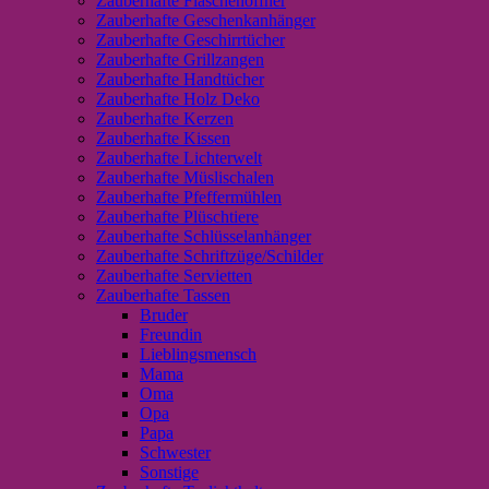
Zauberhafte Flaschenöffner
Zauberhafte Geschenkanhänger
Zauberhafte Geschirrtücher
Zauberhafte Grillzangen
Zauberhafte Handtücher
Zauberhafte Holz Deko
Zauberhafte Kerzen
Zauberhafte Kissen
Zauberhafte Lichterwelt
Zauberhafte Müslischalen
Zauberhafte Pfeffermühlen
Zauberhafte Plüschtiere
Zauberhafte Schlüsselanhänger
Zauberhafte Schriftzüge/Schilder
Zauberhafte Servietten
Zauberhafte Tassen
Bruder
Freundin
Lieblingsmensch
Mama
Oma
Opa
Papa
Schwester
Sonstige