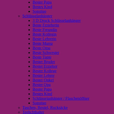
Bester Papa
Bestes Kind
Sonstige
Schlüsselanhänger
3 D Druck Schlüsselanhänger
Beste Erzieherin
Beste Freundin
Beste Kollegin
Beste Lehrerin
Beste Mama
Beste Oma
Beste Schwester
Beste Tante
Bester Bruder
Bester Erzieher
Bester Kollege
Bester Lehrer
Bester Onkel
Bester Opa
Bester Papa
Bestes Kind
Schlüsselanhänger / Flaschenöffner
Sonstige
Taschen, Beutel, Rucksäcke
Teelichthalter