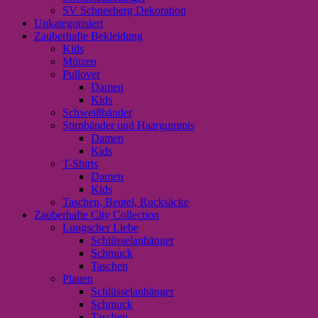
SV Schneeberg Dekoration
Unkategorisiert
Zauberhafte Bekleidung
Kids
Mützen
Pullover
Damen
Kids
Schweißbänder
Stirnbänder und Haargummis
Damen
Kids
T-Shirts
Damen
Kids
Taschen, Beutel, Rucksäcke
Zauberhafte City Collection
Lungscher Liebe
Schlüsselanhänger
Schmuck
Taschen
Plauen
Schlüsselanhänger
Schmuck
Taschen