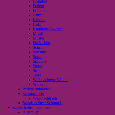
einfarbig
Federn
Früchte
Glitzer
Herzen
Holz
Krankenschwester
Metall
Muster
Pünktchen
Schrift
Sonstige
Sport
Sprüche
Sterne
Streifen
Tiere
Weihnachten / Winter
Wolken
Perlenarmbänder
Schmucksets
Weihnachtssets
Stainless Steel Schmuck
Zauberhaftes handmade
Aufsteller