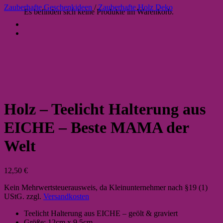
Zauberhafte Geschenkideen
/
Zauberhafte Holz Deko
Es befinden sich keine Produkte im Warenkorb.
Holz – Teelicht Halterung aus
EICHE – Beste MAMA der
Welt
12,50
€
Kein Mehrwertsteuerausweis, da Kleinunternehmer nach §19 (1)
UStG.
zzgl.
Versandkosten
Teelicht Halterung aus EICHE – geölt & graviert
Größe: 12cm x 9,5cm