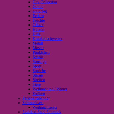
City Collection
Comic
einfarbig
Federn
Früchte
Glitzer
Herzen
Holz
Krankenschwester
Metall
Muster
Pünktchen
Schrift
Sonstige
Sport
Sprüche
Sterne
Streifen
Tiere
Weihnachten / Winter
Wolken
Perlenarmbänder
Schmucksets
Weihnachtssets
Stainless Steel Schmuck