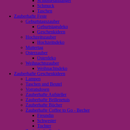
Schlüsselanhänger
Schmuck
Taschen
Zauberhafte Feste
Geburtstagszauber
Geburtstagsdeko
Geschenkideen
Hochzeitszauber
Hochzeitsdeko
Muttertag
Osterzauber
Osterdeko
Weihnachtszauber
Weihnachtsdeko
Zauberhafte Geschenkideen
Lampen
Taschen und Beutel
Vorratsdosen
Zauberhafte Aufsteller
Zauberhafte Brillenetuis
Zauberhafte Bücher
Zauberhafte Coffee to Go - Becher
Freundin
Schwester
Tochter