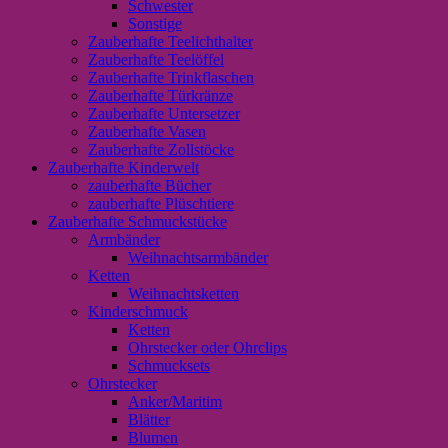
Schwester
Sonstige
Zauberhafte Teelichthalter
Zauberhafte Teelöffel
Zauberhafte Trinkflaschen
Zauberhafte Türkränze
Zauberhafte Untersetzer
Zauberhafte Vasen
Zauberhafte Zollstöcke
Zauberhafte Kinderwelt
zauberhafte Bücher
zauberhafte Plüschtiere
Zauberhafte Schmuckstücke
Armbänder
Weihnachtsarmbänder
Ketten
Weihnachtsketten
Kinderschmuck
Ketten
Ohrstecker oder Ohrclips
Schmucksets
Ohrstecker
Anker/Maritim
Blätter
Blumen