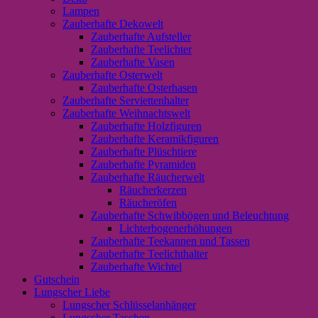
Lampen
Zauberhafte Dekowelt
Zauberhafte Aufsteller
Zauberhafte Teelichter
Zauberhafte Vasen
Zauberhafte Osterwelt
Zauberhafte Osterhasen
Zauberhafte Serviettenhalter
Zauberhafte Weihnachtswelt
Zauberhafte Holzfiguren
Zauberhafte Keramikfiguren
Zauberhafte Plüschtiere
Zauberhafte Pyramiden
Zauberhafte Räucherwelt
Räucherkerzen
Räucheröfen
Zauberhafte Schwibbögen und Beleuchtung
Lichterbogenerhöhungen
Zauberhafte Teekannen und Tassen
Zauberhafte Teelichthalter
Zauberhafte Wichtel
Gutschein
Lungscher Liebe
Lungscher Schlüsselanhänger
Lungscher Taschen