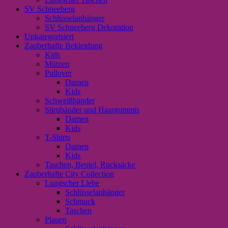
SV Schneeberg
Schlüsselanhänger
SV Schneeberg Dekoration
Unkategorisiert
Zauberhafte Bekleidung
Kids
Mützen
Pullover
Damen
Kids
Schweißbänder
Stirnbänder und Haargummis
Damen
Kids
T-Shirts
Damen
Kids
Taschen, Beutel, Rucksäcke
Zauberhafte City Collection
Lungscher Liebe
Schlüsselanhänger
Schmuck
Taschen
Plauen