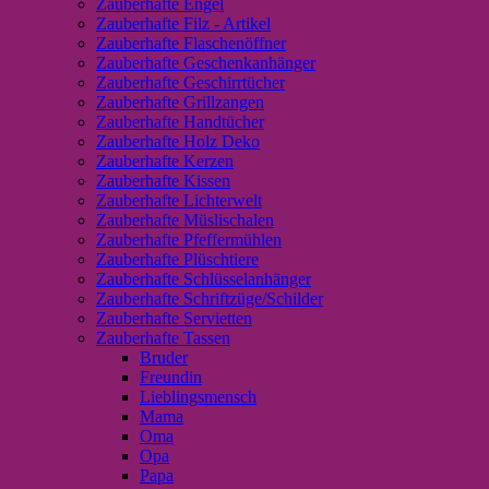
Zauberhafte Engel
Zauberhafte Filz - Artikel
Zauberhafte Flaschenöffner
Zauberhafte Geschenkanhänger
Zauberhafte Geschirrtücher
Zauberhafte Grillzangen
Zauberhafte Handtücher
Zauberhafte Holz Deko
Zauberhafte Kerzen
Zauberhafte Kissen
Zauberhafte Lichterwelt
Zauberhafte Müslischalen
Zauberhafte Pfeffermühlen
Zauberhafte Plüschtiere
Zauberhafte Schlüsselanhänger
Zauberhafte Schriftzüge/Schilder
Zauberhafte Servietten
Zauberhafte Tassen
Bruder
Freundin
Lieblingsmensch
Mama
Oma
Opa
Papa