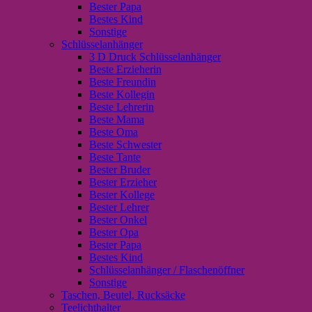
Bester Papa
Bestes Kind
Sonstige
Schlüsselanhänger
3 D Druck Schlüsselanhänger
Beste Erzieherin
Beste Freundin
Beste Kollegin
Beste Lehrerin
Beste Mama
Beste Oma
Beste Schwester
Beste Tante
Bester Bruder
Bester Erzieher
Bester Kollege
Bester Lehrer
Bester Onkel
Bester Opa
Bester Papa
Bestes Kind
Schlüsselanhänger / Flaschenöffner
Sonstige
Taschen, Beutel, Rucksäcke
Teelichthalter