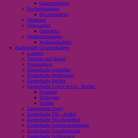
Geschenkideen
Hochzeitszauber
Hochzeitsdeko
Muttertag
Osterzauber
Osterdeko
Weihnachtszauber
Weihnachtsdeko
Zauberhafte Geschenkideen
Lampen
Taschen und Beutel
Vorratsdosen
Zauberhafte Aufsteller
Zauberhafte Brillenetuis
Zauberhafte Bücher
Zauberhafte Coffee to Go - Becher
Freundin
Schwester
Tochter
Zauberhafte Engel
Zauberhafte Filz - Artikel
Zauberhafte Flaschenöffner
Zauberhafte Geschenkanhänger
Zauberhafte Geschirrtücher
Zauberhafte Grillzangen