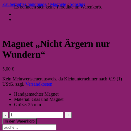
Zauberhaftes handmade
/
Magnete
/
Sonstige
Es befinden sich keine Produkte im Warenkorb.
Magnet „Nicht Ärgern nur
Wundern“
5,00
€
Kein Mehrwertsteuerausweis, da Kleinunternehmer nach §19 (1)
UStG.
zzgl.
Versandkosten
Handgemachter Magnet
Material: Glas und Magnet
Größe: 25 mm
Magnet
"Nicht
In den Warenkorb
Ärgern
Suche
nur