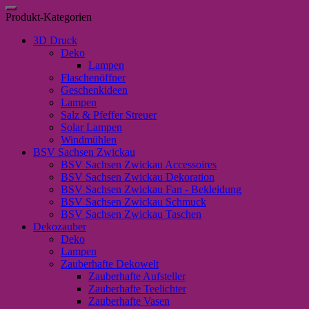
nach:
Wundern"
Produkt-Kategorien
Menge
3D Druck
Deko
Lampen
Flaschenöffner
Geschenkideen
Lampen
Salz & Pfeffer Streuer
Solar Lampen
Windmühlen
BSV Sachsen Zwickau
BSV Sachsen Zwickau Accessoires
BSV Sachsen Zwickau Dekoration
BSV Sachsen Zwickau Fan - Bekleidung
BSV Sachsen Zwickau Schmuck
BSV Sachsen Zwickau Taschen
Dekozauber
Deko
Lampen
Zauberhafte Dekowelt
Zauberhafte Aufsteller
Zauberhafte Teelichter
Zauberhafte Vasen