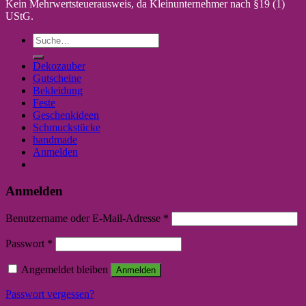
Kein Mehrwertsteuerausweis, da Kleinunternehmer nach §19 (1)
UStG.
Suche
nach:
Dekozauber
Gutscheine
Bekleidung
Feste
Geschenkideen
Schmuckstücke
handmade
Anmelden
Anmelden
Benutzername oder E-Mail-Adresse
*
Passwort
*
Angemeldet bleiben
Anmelden
Passwort vergessen?