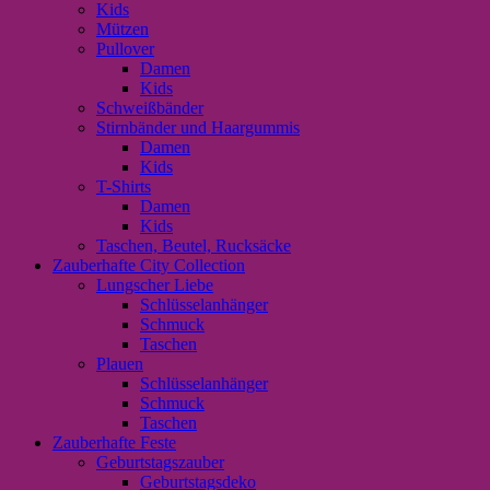
Kids
Mützen
Pullover
Damen
Kids
Schweißbänder
Stirnbänder und Haargummis
Damen
Kids
T-Shirts
Damen
Kids
Taschen, Beutel, Rucksäcke
Zauberhafte City Collection
Lungscher Liebe
Schlüsselanhänger
Schmuck
Taschen
Plauen
Schlüsselanhänger
Schmuck
Taschen
Zauberhafte Feste
Geburtstagszauber
Geburtstagsdeko