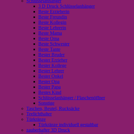
Schlüsselanhänger
3 D Druck Schlüsselanhänger
Beste Erzieherin
Beste Freundin
Beste Kollegin
Beste Lehrerin
Beste Mama
Beste Oma
Beste Schwester
Beste Tante
Bester Bruder
Bester Erzieher
Bester Kollege
Bester Lehrer
Bester Onkel
Bester Opa
Bester Papa
Bestes Kind
Schlüsselanhänger / Flaschenöffner
Sonstige
Taschen, Beutel, Rucksäcke
Teelichthalter
Türkränze
Türkränze individuell gestaltbar
zauberhafter 3D Druck