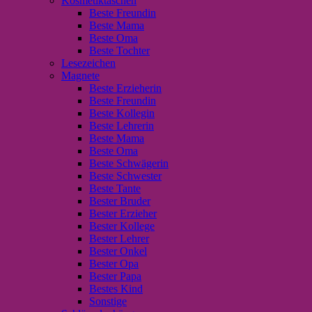
Kosmetiktaschen
Beste Freundin
Beste Mama
Beste Oma
Beste Tochter
Lesezeichen
Magnete
Beste Erzieherin
Beste Freundin
Beste Kollegin
Beste Lehrerin
Beste Mama
Beste Oma
Beste Schwägerin
Beste Schwester
Beste Tante
Bester Bruder
Bester Erzieher
Bester Kollege
Bester Lehrer
Bester Onkel
Bester Opa
Bester Papa
Bestes Kind
Sonstige