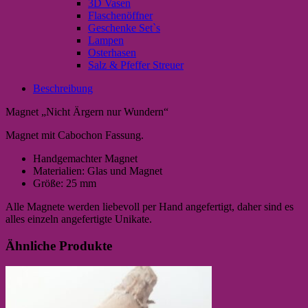
3D Vasen
Flaschenöffner
Geschenke Set`s
Lampen
Osterhasen
Salz & Pfeffer Streuer
Beschreibung
Magnet „Nicht Ärgern nur Wundern“
Magnet mit Cabochon Fassung.
Handgemachter Magnet
Materialien: Glas und Magnet
Größe: 25 mm
Alle Magnete werden liebevoll per Hand angefertigt, daher sind es
alles einzeln angefertigte Unikate.
Ähnliche Produkte