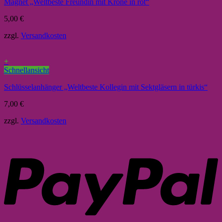
Magnet „Weltbeste Freundin mit Krone in rot“
5,00
€
zzgl.
Versandkosten
+
Schnellansicht
Schlüsselanhänger „Weltbeste Kollegin mit Sektgläsern in türkis“
7,00
€
zzgl.
Versandkosten