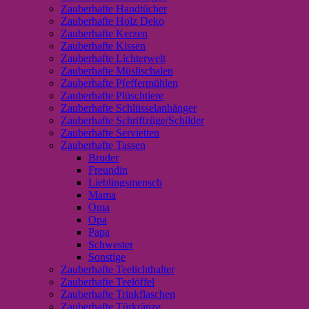
Zauberhafte Handtücher
Zauberhafte Holz Deko
Zauberhafte Kerzen
Zauberhafte Kissen
Zauberhafte Lichterwelt
Zauberhafte Müslischalen
Zauberhafte Pfeffermühlen
Zauberhafte Plüschtiere
Zauberhafte Schlüsselanhänger
Zauberhafte Schriftzüge/Schilder
Zauberhafte Servietten
Zauberhafte Tassen
Bruder
Freundin
Lieblingsmensch
Mama
Oma
Opa
Papa
Schwester
Sonstige
Zauberhafte Teelichthalter
Zauberhafte Teelöffel
Zauberhafte Trinkflaschen
Zauberhafte Türkränze