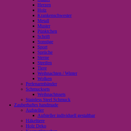
Herzen
Holz
Krankenschwester
Metall
Muster
Pünktchen
Schrift
Sonstige
Sport
Sprüche
Sterne
Streifen
Tiere
Weihnachten / Winter
Wolken
Perlenarmbänder
Schmucksets
Weihnachtssets
Stainless Steel Schmuck
Zauberhaftes handmade
Aufsteller
Aufsteller individuell gestaltbar
Häkeltiere
Holz Deko