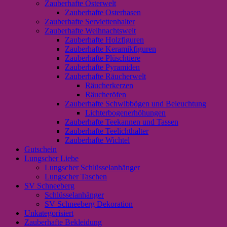
Zauberhafte Osterwelt
Zauberhafte Osterhasen
Zauberhafte Serviettenhalter
Zauberhafte Weihnachtswelt
Zauberhafte Holzfiguren
Zauberhafte Keramikfiguren
Zauberhafte Plüschtiere
Zauberhafte Pyramiden
Zauberhafte Räucherwelt
Räucherkerzen
Räucheröfen
Zauberhafte Schwibbögen und Beleuchtung
Lichterbogenerhöhungen
Zauberhafte Teekannen und Tassen
Zauberhafte Teelichthalter
Zauberhafte Wichtel
Gutschein
Lungscher Liebe
Lungscher Schlüsselanhänger
Lungscher Taschen
SV Schneeberg
Schlüsselanhänger
SV Schneeberg Dekoration
Unkategorisiert
Zauberhafte Bekleidung