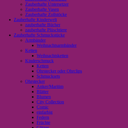
Zauberhafte Untersetzer
Zauberhafte Vasen
Zauberhafte Zollstöcke
Zauberhafte Kinderwelt
zauberhafte Bücher
zauberhafte Plüschtiere
Zauberhafte Schmuckstücke
Armbänder
Weihnachtsarmbänder
Ketten
Weihnachtsketten
Kinderschmuck
Ketten
Ohrstecker oder Ohrclips
Schmucksets
Ohrstecker
Anker/Maritim
Blätter
Blumen
City Collection
Comic
einfarbig
Federn
Früchte
Glitzer