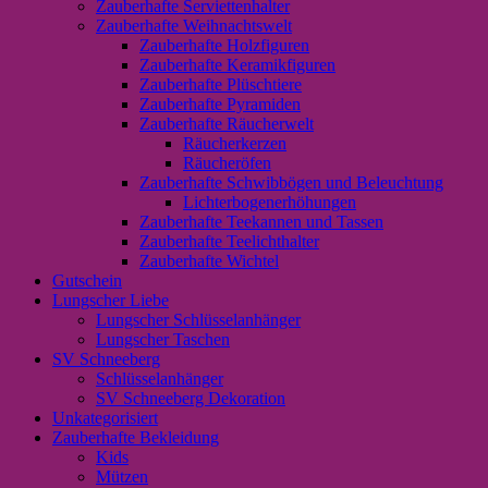
Zauberhafte Serviettenhalter
Zauberhafte Weihnachtswelt
Zauberhafte Holzfiguren
Zauberhafte Keramikfiguren
Zauberhafte Plüschtiere
Zauberhafte Pyramiden
Zauberhafte Räucherwelt
Räucherkerzen
Räucheröfen
Zauberhafte Schwibbögen und Beleuchtung
Lichterbogenerhöhungen
Zauberhafte Teekannen und Tassen
Zauberhafte Teelichthalter
Zauberhafte Wichtel
Gutschein
Lungscher Liebe
Lungscher Schlüsselanhänger
Lungscher Taschen
SV Schneeberg
Schlüsselanhänger
SV Schneeberg Dekoration
Unkategorisiert
Zauberhafte Bekleidung
Kids
Mützen