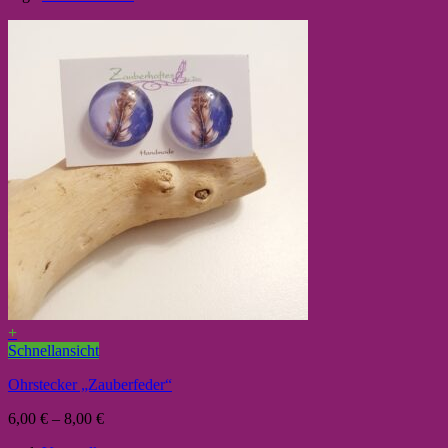
+
Schnellansicht
Ohrstecker „Zauberfeder“
6,00
€
–
8,00
€