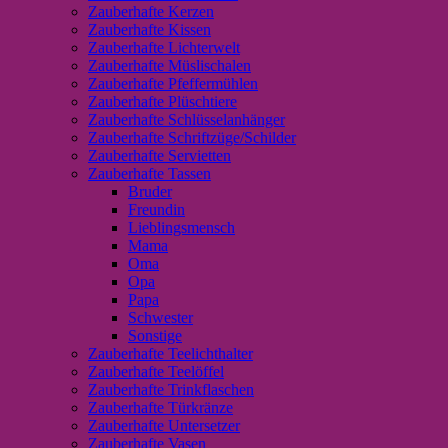
Zauberhafte Kerzen
Zauberhafte Kissen
Zauberhafte Lichterwelt
Zauberhafte Müslischalen
Zauberhafte Pfeffermühlen
Zauberhafte Plüschtiere
Zauberhafte Schlüsselanhänger
Zauberhafte Schriftzüge/Schilder
Zauberhafte Servietten
Zauberhafte Tassen
Bruder
Freundin
Lieblingsmensch
Mama
Oma
Opa
Papa
Schwester
Sonstige
Zauberhafte Teelichthalter
Zauberhafte Teelöffel
Zauberhafte Trinkflaschen
Zauberhafte Türkränze
Zauberhafte Untersetzer
Zauberhafte Vasen