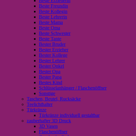
Beste Erzieherin
Beste Freundin
Beste Kollegin
Beste Lehrerin
Beste Mama
Beste Oma
Beste Schwester
Beste Tante
Bester Bruder
Bester Erzieher
Bester Kollege
Bester Lehrer
Bester Onkel
Bester Opa
Bester Papa
Bestes Kind
Schlüsselanhänger / Flaschenöffner
Sonstige
Taschen, Beutel, Rucksäcke
Teelichthalter
Türkränze
Türkränze individuell gestaltbar
zauberhafter 3D Druck
3D Vasen
Flaschenöffner