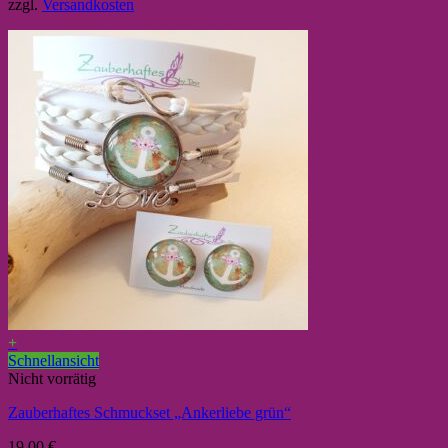
zzgl.
Versandkosten
+
Schnellansicht
Nicht vorrätig
Zauberhaftes Schmuckset „Ankerliebe grün“
19,00
€