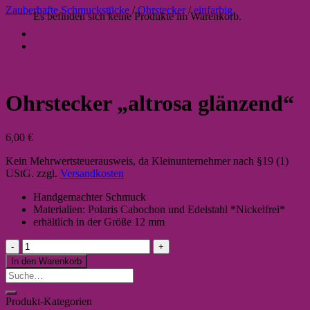
Zauberhafte Schmuckstücke
/
Ohrstecker
/
einfarbig
Es befinden sich keine Produkte im Warenkorb.
Ohrstecker „altrosa glänzend“
6,00
€
Kein Mehrwertsteuerausweis, da Kleinunternehmer nach §19 (1)
UStG.
zzgl.
Versandkosten
Handgemachter Schmuck
Materialien: Polaris Cabochon und Edelstahl *Nickelfrei*
erhältlich in der Größe 12 mm
Ohrstecker
"altrosa
In den Warenkorb
glänzend"
Suche
Menge
nach:
Produkt-Kategorien