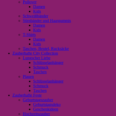
Pullover
Damen
Kids
Schweißbänder
Stirnbänder und Haargummis
Damen
Kids
T-Shirts
Damen
Kids
Taschen, Beutel, Rucksäcke
Zauberhafte City Collection
Lungscher Liebe
Schlüsselanhänger
Schmuck
Taschen
Plauen
Schlüsselanhänger
Schmuck
Taschen
Zauberhafte Feste
Geburtstagszauber
Geburtstagsdeko
Geschenkideen
Hochzeitszauber