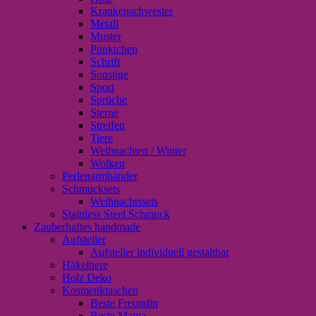
Krankenschwester
Metall
Muster
Pünktchen
Schrift
Sonstige
Sport
Sprüche
Sterne
Streifen
Tiere
Weihnachten / Winter
Wolken
Perlenarmbänder
Schmucksets
Weihnachtssets
Stainless Steel Schmuck
Zauberhaftes handmade
Aufsteller
Aufsteller individuell gestaltbar
Häkeltiere
Holz Deko
Kosmetiktaschen
Beste Freundin
Beste Mama