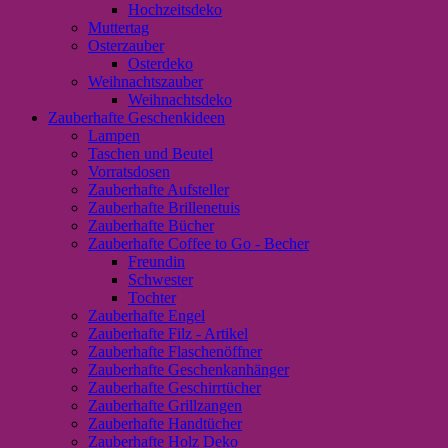
Hochzeitsdeko
Muttertag
Osterzauber
Osterdeko
Weihnachtszauber
Weihnachtsdeko
Zauberhafte Geschenkideen
Lampen
Taschen und Beutel
Vorratsdosen
Zauberhafte Aufsteller
Zauberhafte Brillenetuis
Zauberhafte Bücher
Zauberhafte Coffee to Go - Becher
Freundin
Schwester
Tochter
Zauberhafte Engel
Zauberhafte Filz - Artikel
Zauberhafte Flaschenöffner
Zauberhafte Geschenkanhänger
Zauberhafte Geschirrtücher
Zauberhafte Grillzangen
Zauberhafte Handtücher
Zauberhafte Holz Deko