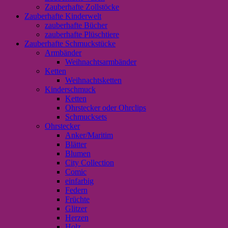
Zauberhafte Zollstöcke
Zauberhafte Kinderwelt
zauberhafte Bücher
zauberhafte Plüschtiere
Zauberhafte Schmuckstücke
Armbänder
Weihnachtsarmbänder
Ketten
Weihnachtsketten
Kinderschmuck
Ketten
Ohrstecker oder Ohrclips
Schmucksets
Ohrstecker
Anker/Maritim
Blätter
Blumen
City Collection
Comic
einfarbig
Federn
Früchte
Glitzer
Herzen
Holz