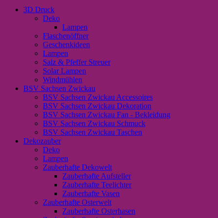
3D Druck
Deko
Lampen
Flaschenöffner
Geschenkideen
Lampen
Salz & Pfeffer Streuer
Solar Lampen
Windmühlen
BSV Sachsen Zwickau
BSV Sachsen Zwickau Accessoires
BSV Sachsen Zwickau Dekoration
BSV Sachsen Zwickau Fan - Bekleidung
BSV Sachsen Zwickau Schmuck
BSV Sachsen Zwickau Taschen
Dekozauber
Deko
Lampen
Zauberhafte Dekowelt
Zauberhafte Aufsteller
Zauberhafte Teelichter
Zauberhafte Vasen
Zauberhafte Osterwelt
Zauberhafte Osterhasen