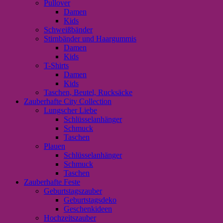
Pullover
Damen
Kids
Schweißbänder
Stirnbänder und Haargummis
Damen
Kids
T-Shirts
Damen
Kids
Taschen, Beutel, Rucksäcke
Zauberhafte City Collection
Lungscher Liebe
Schlüsselanhänger
Schmuck
Taschen
Plauen
Schlüsselanhänger
Schmuck
Taschen
Zauberhafte Feste
Geburtstagszauber
Geburtstagsdeko
Geschenkideen
Hochzeitszauber