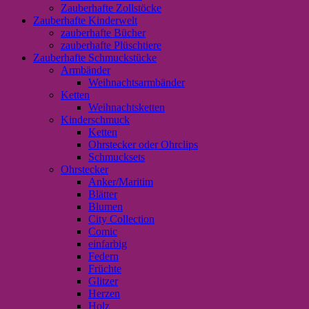
Zauberhafte Zollstöcke
Zauberhafte Kinderwelt
zauberhafte Bücher
zauberhafte Plüschtiere
Zauberhafte Schmuckstücke
Armbänder
Weihnachtsarmbänder
Ketten
Weihnachtsketten
Kinderschmuck
Ketten
Ohrstecker oder Ohrclips
Schmucksets
Ohrstecker
Anker/Maritim
Blätter
Blumen
City Collection
Comic
einfarbig
Federn
Früchte
Glitzer
Herzen
Holz