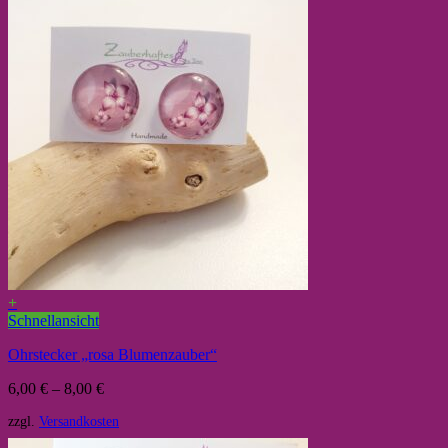
+
Schnellansicht
Ohrstecker „rosa Blumenzauber“
6,00
€
–
8,00
€
zzgl.
Versandkosten