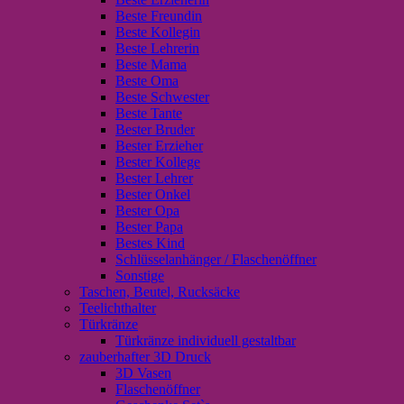
Beste Freundin
Beste Kollegin
Beste Lehrerin
Beste Mama
Beste Oma
Beste Schwester
Beste Tante
Bester Bruder
Bester Erzieher
Bester Kollege
Bester Lehrer
Bester Onkel
Bester Opa
Bester Papa
Bestes Kind
Schlüsselanhänger / Flaschenöffner
Sonstige
Taschen, Beutel, Rucksäcke
Teelichthalter
Türkränze
Türkränze individuell gestaltbar
zauberhafter 3D Druck
3D Vasen
Flaschenöffner