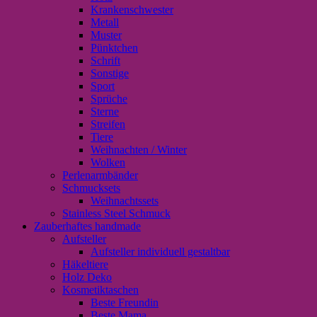
Krankenschwester
Metall
Muster
Pünktchen
Schrift
Sonstige
Sport
Sprüche
Sterne
Streifen
Tiere
Weihnachten / Winter
Wolken
Perlenarmbänder
Schmucksets
Weihnachtssets
Stainless Steel Schmuck
Zauberhaftes handmade
Aufsteller
Aufsteller individuell gestaltbar
Häkeltiere
Holz Deko
Kosmetiktaschen
Beste Freundin
Beste Mama