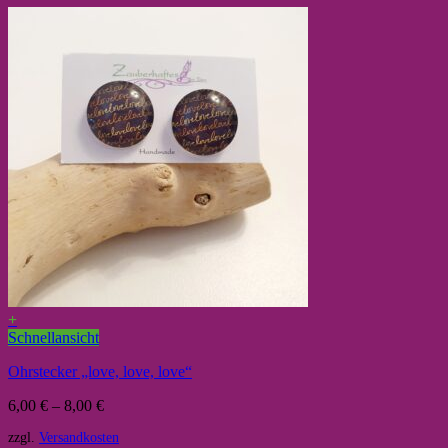
+
Schnellansicht
Ohrstecker „love, love, love“
6,00
€
–
8,00
€
zzgl.
Versandkosten