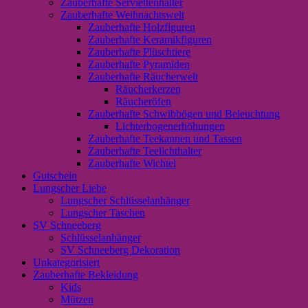
Zauberhafte Serviettenhalter
Zauberhafte Weihnachtswelt
Zauberhafte Holzfiguren
Zauberhafte Keramikfiguren
Zauberhafte Plüschtiere
Zauberhafte Pyramiden
Zauberhafte Räucherwelt
Räucherkerzen
Räucheröfen
Zauberhafte Schwibbögen und Beleuchtung
Lichterbogenerhöhungen
Zauberhafte Teekannen und Tassen
Zauberhafte Teelichthalter
Zauberhafte Wichtel
Gutschein
Lungscher Liebe
Lungscher Schlüsselanhänger
Lungscher Taschen
SV Schneeberg
Schlüsselanhänger
SV Schneeberg Dekoration
Unkategorisiert
Zauberhafte Bekleidung
Kids
Mützen