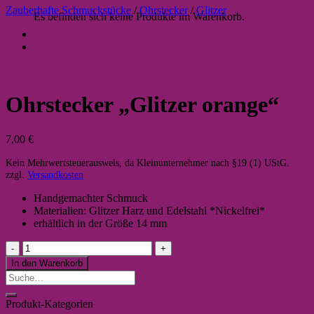
Zauberhafte Schmuckstücke
/
Ohrstecker
/
Glitzer
Es befinden sich keine Produkte im Warenkorb.
Ohrstecker „Glitzer orange“
7,00
€
Kein Mehrwertsteuerausweis, da Kleinunternehmer nach §19 (1) UStG.
zzgl.
Versandkosten
Handgemachter Schmuck
Materialien: Glitzer Harz und Edelstahl *Nickelfrei*
erhältlich in der Größe 14 mm
Ohrstecker
"Glitzer
In den Warenkorb
orange"
Suche
Menge
nach:
Produkt-Kategorien