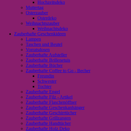
Hochzeitsdeko
Muttertag
Osterzauber
Osterdeko
Weihnachtszauber
Weihnachtsdeko
Zauberhafte Geschenkideen
Lampen
Taschen und Beutel
Vorratsdosen
Zauberhafte Aufsteller
Zauberhafte Brillenetuis
Zauberhafte Bücher
Zauberhafte Coffee to Go - Becher
Freundin
Schwester
Tochter
Zauberhafte Engel
Zauberhafte Filz - Artikel
Zauberhafte Flaschenöffner
Zauberhafte Geschenkanhänger
Zauberhafte Geschirrtücher
Zauberhafte Grillzangen
Zauberhafte Handtücher
Zauberhafte Holz Deko