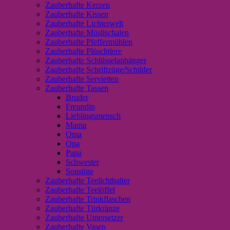
Zauberhafte Kerzen
Zauberhafte Kissen
Zauberhafte Lichterwelt
Zauberhafte Müslischalen
Zauberhafte Pfeffermühlen
Zauberhafte Plüschtiere
Zauberhafte Schlüsselanhänger
Zauberhafte Schriftzüge/Schilder
Zauberhafte Servietten
Zauberhafte Tassen
Bruder
Freundin
Lieblingsmensch
Mama
Oma
Opa
Papa
Schwester
Sonstige
Zauberhafte Teelichthalter
Zauberhafte Teelöffel
Zauberhafte Trinkflaschen
Zauberhafte Türkränze
Zauberhafte Untersetzer
Zauberhafte Vasen