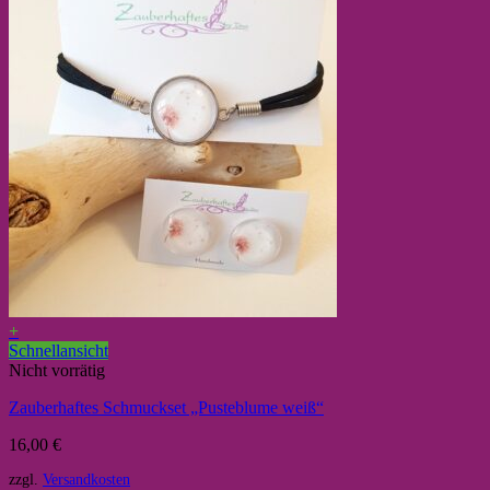
+
Schnellansicht
Nicht vorrätig
Zauberhaftes Schmuckset „Pusteblume weiß“
16,00
€
zzgl.
Versandkosten