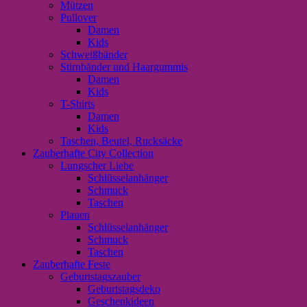
Mützen
Pullover
Damen
Kids
Schweißbänder
Stirnbänder und Haargummis
Damen
Kids
T-Shirts
Damen
Kids
Taschen, Beutel, Rucksäcke
Zauberhafte City Collection
Lungscher Liebe
Schlüsselanhänger
Schmuck
Taschen
Plauen
Schlüsselanhänger
Schmuck
Taschen
Zauberhafte Feste
Geburtstagszauber
Geburtstagsdeko
Geschenkideen