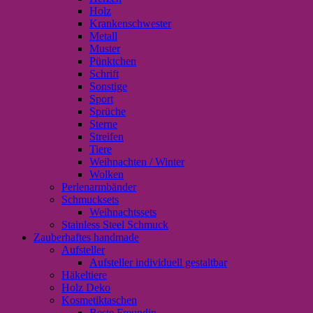
Holz
Krankenschwester
Metall
Muster
Pünktchen
Schrift
Sonstige
Sport
Sprüche
Sterne
Streifen
Tiere
Weihnachten / Winter
Wolken
Perlenarmbänder
Schmucksets
Weihnachtssets
Stainless Steel Schmuck
Zauberhaftes handmade
Aufsteller
Aufsteller individuell gestaltbar
Häkeltiere
Holz Deko
Kosmetiktaschen
Beste Freundin