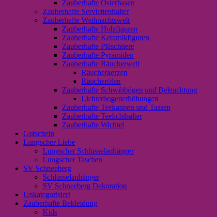
Zauberhafte Osterhasen
Zauberhafte Serviettenhalter
Zauberhafte Weihnachtswelt
Zauberhafte Holzfiguren
Zauberhafte Keramikfiguren
Zauberhafte Plüschtiere
Zauberhafte Pyramiden
Zauberhafte Räucherwelt
Räucherkerzen
Räucheröfen
Zauberhafte Schwibbögen und Beleuchtung
Lichterbogenerhöhungen
Zauberhafte Teekannen und Tassen
Zauberhafte Teelichthalter
Zauberhafte Wichtel
Gutschein
Lungscher Liebe
Lungscher Schlüsselanhänger
Lungscher Taschen
SV Schneeberg
Schlüsselanhänger
SV Schneeberg Dekoration
Unkategorisiert
Zauberhafte Bekleidung
Kids