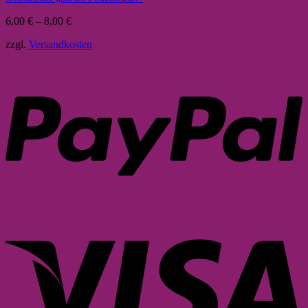
6,00
€
–
8,00
€
zzgl.
Versandkosten