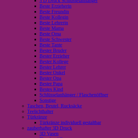
3 D Druck Schlüsselanhänger
Beste Erzieherin
Beste Freundin
Beste Kollegin
Beste Lehrerin
Beste Mama
Beste Oma
Beste Schwester
Beste Tante
Bester Bruder
Bester Erzieher
Bester Kollege
Bester Lehrer
Bester Onkel
Bester Opa
Bester Papa
Bestes Kind
Schlüsselanhänger / Flaschenöffner
Sonstige
Taschen, Beutel, Rucksäcke
Teelichthalter
Türkränze
Türkränze individuell gestaltbar
zauberhafter 3D Druck
3D Vasen