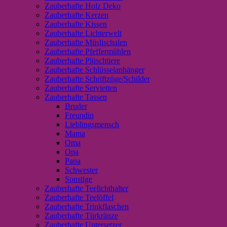
Zauberhafte Holz Deko
Zauberhafte Kerzen
Zauberhafte Kissen
Zauberhafte Lichterwelt
Zauberhafte Müslischalen
Zauberhafte Pfeffermühlen
Zauberhafte Plüschtiere
Zauberhafte Schlüsselanhänger
Zauberhafte Schriftzüge/Schilder
Zauberhafte Servietten
Zauberhafte Tassen
Bruder
Freundin
Lieblingsmensch
Mama
Oma
Opa
Papa
Schwester
Sonstige
Zauberhafte Teelichthalter
Zauberhafte Teelöffel
Zauberhafte Trinkflaschen
Zauberhafte Türkränze
Zauberhafte Untersetzer