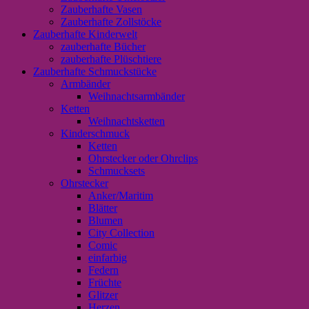
Zauberhafte Vasen
Zauberhafte Zollstöcke
Zauberhafte Kinderwelt
zauberhafte Bücher
zauberhafte Plüschtiere
Zauberhafte Schmuckstücke
Armbänder
Weihnachtsarmbänder
Ketten
Weihnachtsketten
Kinderschmuck
Ketten
Ohrstecker oder Ohrclips
Schmucksets
Ohrstecker
Anker/Maritim
Blätter
Blumen
City Collection
Comic
einfarbig
Federn
Früchte
Glitzer
Herzen