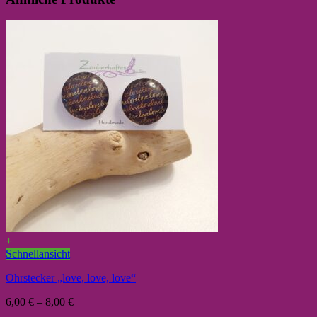
+
Schnellansicht
Ohrstecker „love, love, love“
6,00
€
–
8,00
€