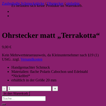
Zauberhafte Schmuckstücke
/
Ohrstecker
/
einfarbig
Es befinden sich keine Produkte im Warenkorb.
Ohrstecker matt „Terrakotta“
9,00
€
Kein Mehrwertsteuerausweis, da Kleinunternehmer nach §19 (1)
UStG.
zzgl.
Versandkosten
Handgemachter Schmuck
Materialien: flache Polaris Cabochon und Edelstahl
*Nickelfrei*
erhältlich in der Größe 20 mm
Ohrstecker
matt
In den Warenkorb
"Terrakotta"
Suche
Menge
nach: