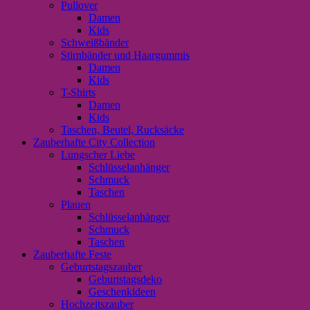
Pullover
Damen
Kids
Schweißbänder
Stirnbänder und Haargummis
Damen
Kids
T-Shirts
Damen
Kids
Taschen, Beutel, Rucksäcke
Zauberhafte City Collection
Lungscher Liebe
Schlüsselanhänger
Schmuck
Taschen
Plauen
Schlüsselanhänger
Schmuck
Taschen
Zauberhafte Feste
Geburtstagszauber
Geburtstagsdeko
Geschenkideen
Hochzeitszauber