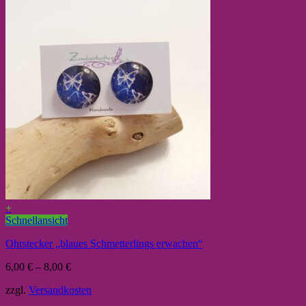
+
Schnellansicht
Ohrstecker „blaues Schmetterlings erwachen“
6,00
€
–
8,00
€
zzgl.
Versandkosten