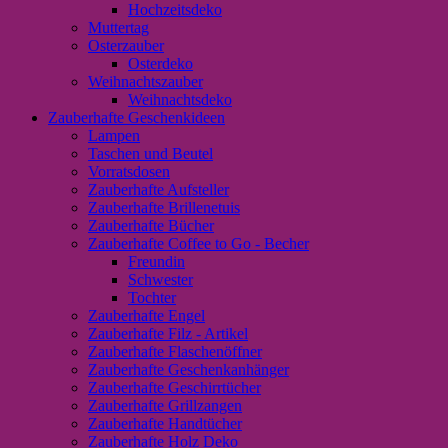
Hochzeitsdeko
Muttertag
Osterzauber
Osterdeko
Weihnachtszauber
Weihnachtsdeko
Zauberhafte Geschenkideen
Lampen
Taschen und Beutel
Vorratsdosen
Zauberhafte Aufsteller
Zauberhafte Brillenetuis
Zauberhafte Bücher
Zauberhafte Coffee to Go - Becher
Freundin
Schwester
Tochter
Zauberhafte Engel
Zauberhafte Filz - Artikel
Zauberhafte Flaschenöffner
Zauberhafte Geschenkanhänger
Zauberhafte Geschirrtücher
Zauberhafte Grillzangen
Zauberhafte Handtücher
Zauberhafte Holz Deko