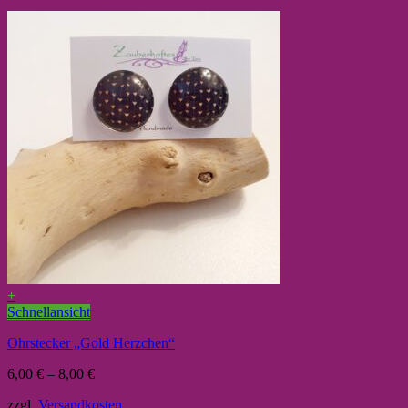
+
Schnellansicht
Ohrstecker „Gold Herzchen“
6,00
€
–
8,00
€
zzgl.
Versandkosten