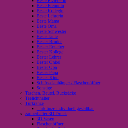
Beste Erzieherin
Beste Freundin
Beste Kollegin
Beste Lehrerin
Beste Mama
Beste Oma
Beste Schwester
Beste Tante
Bester Bruder
Bester Erzieher
Bester Kollege
Bester Lehrer
Bester Onkel
Bester Opa
Bester Papa
Bestes Kind
Schlüsselanhänger / Flaschenöffner
Sonstige
Taschen, Beutel, Rucksäcke
Teelichthalter
Türkränze
Türkränze individuell gestaltbar
zauberhafter 3D Druck
3D Vasen
Flaschenöffner