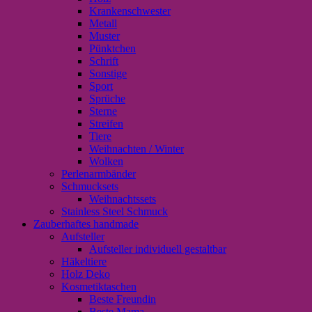
Krankenschwester
Metall
Muster
Pünktchen
Schrift
Sonstige
Sport
Sprüche
Sterne
Streifen
Tiere
Weihnachten / Winter
Wolken
Perlenarmbänder
Schmucksets
Weihnachtssets
Stainless Steel Schmuck
Zauberhaftes handmade
Aufsteller
Aufsteller individuell gestaltbar
Häkeltiere
Holz Deko
Kosmetiktaschen
Beste Freundin
Beste Mama