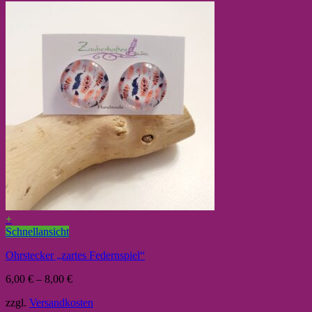
+
Schnellansicht
Ohrstecker „zartes Federnspiel“
6,00
€
–
8,00
€
zzgl.
Versandkosten