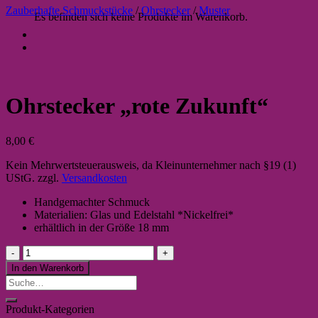
Zauberhafte Schmuckstücke
/
Ohrstecker
/
Muster
Es befinden sich keine Produkte im Warenkorb.
Ohrstecker „rote Zukunft“
8,00
€
Kein Mehrwertsteuerausweis, da Kleinunternehmer nach §19 (1)
UStG.
zzgl.
Versandkosten
Handgemachter Schmuck
Materialien: Glas und Edelstahl *Nickelfrei*
erhältlich in der Größe 18 mm
Ohrstecker
"rote
In den Warenkorb
Zukunft"
Suche
Menge
nach:
Produkt-Kategorien