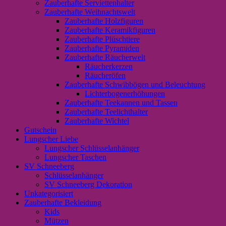
Zauberhafte Serviettenhalter
Zauberhafte Weihnachtswelt
Zauberhafte Holzfiguren
Zauberhafte Keramikfiguren
Zauberhafte Plüschtiere
Zauberhafte Pyramiden
Zauberhafte Räucherwelt
Räucherkerzen
Räucheröfen
Zauberhafte Schwibbögen und Beleuchtung
Lichterbogenerhöhungen
Zauberhafte Teekannen und Tassen
Zauberhafte Teelichthalter
Zauberhafte Wichtel
Gutschein
Lungscher Liebe
Lungscher Schlüsselanhänger
Lungscher Taschen
SV Schneeberg
Schlüsselanhänger
SV Schneeberg Dekoration
Unkategorisiert
Zauberhafte Bekleidung
Kids
Mützen