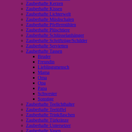
Zauberhafte Kerzen
Zauberhafte Kissen
Zauberhafte Lichterwelt
Zauberhafte Müslischalen
Zauberhafte Pfeffermühlen
Zauberhafte Plüschtiere
Zauberhafte Schlüsselanhänger
Zauberhafte Schriftzüge/Schilder
Zauberhafte Servietten
Zauberhafte Tassen
Bruder
Freundin
Lieblingsmensch
Mama
Oma
Opa
Papa
Schwester
Sonstige
Zauberhafte Teelichthalter
Zauberhafte Teelöffel
Zauberhafte Trinkflaschen
Zauberhafte Türkränze
Zauberhafte Untersetzer
Zauberhafte Vasen