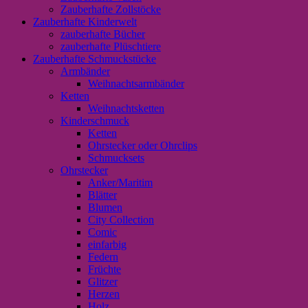
Zauberhafte Zollstöcke
Zauberhafte Kinderwelt
zauberhafte Bücher
zauberhafte Plüschtiere
Zauberhafte Schmuckstücke
Armbänder
Weihnachtsarmbänder
Ketten
Weihnachtsketten
Kinderschmuck
Ketten
Ohrstecker oder Ohrclips
Schmucksets
Ohrstecker
Anker/Maritim
Blätter
Blumen
City Collection
Comic
einfarbig
Federn
Früchte
Glitzer
Herzen
Holz