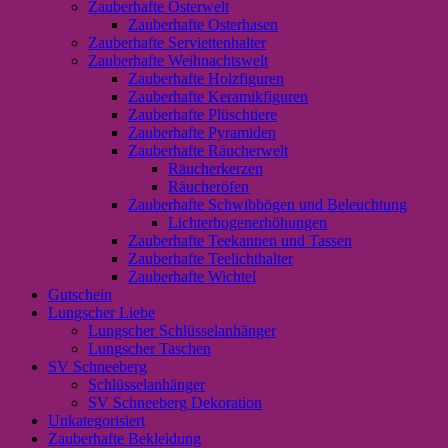
Zauberhafte Osterwelt
Zauberhafte Osterhasen
Zauberhafte Serviettenhalter
Zauberhafte Weihnachtswelt
Zauberhafte Holzfiguren
Zauberhafte Keramikfiguren
Zauberhafte Plüschtiere
Zauberhafte Pyramiden
Zauberhafte Räucherwelt
Räucherkerzen
Räucheröfen
Zauberhafte Schwibbögen und Beleuchtung
Lichterbogenerhöhungen
Zauberhafte Teekannen und Tassen
Zauberhafte Teelichthalter
Zauberhafte Wichtel
Gutschein
Lungscher Liebe
Lungscher Schlüsselanhänger
Lungscher Taschen
SV Schneeberg
Schlüsselanhänger
SV Schneeberg Dekoration
Unkategorisiert
Zauberhafte Bekleidung