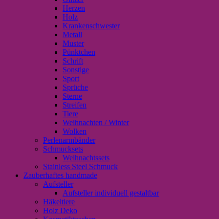
Herzen
Holz
Krankenschwester
Metall
Muster
Pünktchen
Schrift
Sonstige
Sport
Sprüche
Sterne
Streifen
Tiere
Weihnachten / Winter
Wolken
Perlenarmbänder
Schmucksets
Weihnachtssets
Stainless Steel Schmuck
Zauberhaftes handmade
Aufsteller
Aufsteller individuell gestaltbar
Häkeltiere
Holz Deko