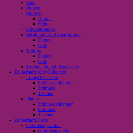
Kids
Mützen
Pullover
Damen
Kids
Schweißbänder
Stirnbänder und Haargummis
Damen
Kids
T-Shirts
Damen
Kids
Taschen, Beutel, Rucksäcke
Zauberhafte City Collection
Lungscher Liebe
Schlüsselanhänger
Schmuck
Taschen
Plauen
Schlüsselanhänger
Schmuck
Taschen
Zauberhafte Feste
Geburtstagszauber
Geburtstagsdeko