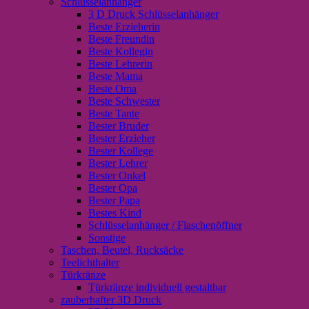
Schlüsselanhänger
3 D Druck Schlüsselanhänger
Beste Erzieherin
Beste Freundin
Beste Kollegin
Beste Lehrerin
Beste Mama
Beste Oma
Beste Schwester
Beste Tante
Bester Bruder
Bester Erzieher
Bester Kollege
Bester Lehrer
Bester Onkel
Bester Opa
Bester Papa
Bestes Kind
Schlüsselanhänger / Flaschenöffner
Sonstige
Taschen, Beutel, Rucksäcke
Teelichthalter
Türkränze
Türkränze individuell gestaltbar
zauberhafter 3D Druck