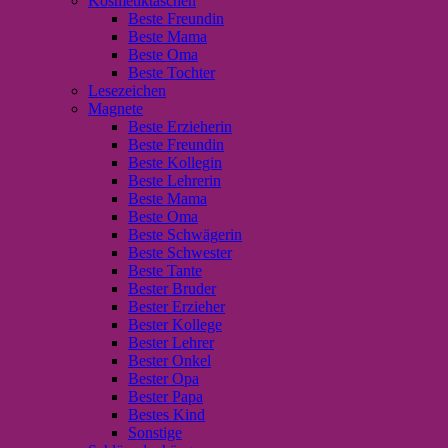
Kosmetiktaschen
Beste Freundin
Beste Mama
Beste Oma
Beste Tochter
Lesezeichen
Magnete
Beste Erzieherin
Beste Freundin
Beste Kollegin
Beste Lehrerin
Beste Mama
Beste Oma
Beste Schwägerin
Beste Schwester
Beste Tante
Bester Bruder
Bester Erzieher
Bester Kollege
Bester Lehrer
Bester Onkel
Bester Opa
Bester Papa
Bestes Kind
Sonstige