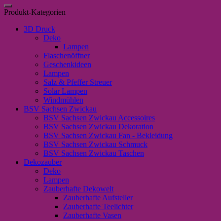
nach:
Punkten"
Produkt-Kategorien
Menge
3D Druck
Deko
Lampen
Flaschenöffner
Geschenkideen
Lampen
Salz & Pfeffer Streuer
Solar Lampen
Windmühlen
BSV Sachsen Zwickau
BSV Sachsen Zwickau Accessoires
BSV Sachsen Zwickau Dekoration
BSV Sachsen Zwickau Fan - Bekleidung
BSV Sachsen Zwickau Schmuck
BSV Sachsen Zwickau Taschen
Dekozauber
Deko
Lampen
Zauberhafte Dekowelt
Zauberhafte Aufsteller
Zauberhafte Teelichter
Zauberhafte Vasen