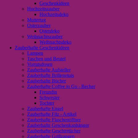
Geschenkideen
Hochzeitszauber
Hochzeitsdeko
Muttertag
Osterzauber
Osterdeko
Weihnachtszauber
Weihnachtsdeko
Zauberhafte Geschenkideen
Lampen
Taschen und Beutel
Vorratsdosen
Zauberhafte Aufsteller
Zauberhafte Brillenetuis
Zauberhafte Bücher
Zauberhafte Coffee to Go - Becher
Freundin
Schwester
Tochter
Zauberhafte Engel
Zauberhafte Filz - Artikel
Zauberhafte Flaschenöffner
Zauberhafte Geschenkanhänger
Zauberhafte Geschirrtücher
Zauberhafte Grillzangen