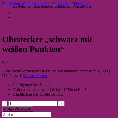
Zauberhafte Schmuckstücke
/
Ohrstecker
/
Pünktchen
Es befinden sich keine Produkte im Warenkorb.
Ohrstecker „schwarz mit
weißen Punkten“
8,00
€
Kein Mehrwertsteuerausweis, da Kleinunternehmer nach §19 (1)
UStG.
zzgl.
Versandkosten
Handgemachter Schmuck
Materialien: Glas und Edelstahl *Nickelfrei*
erhältlich in der Größe 18 mm
Ohrstecker
"schwarz
In den Warenkorb
mit
Suche
weißen