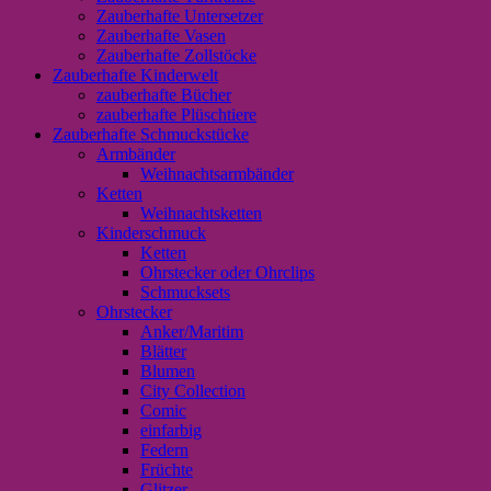
Zauberhafte Untersetzer
Zauberhafte Vasen
Zauberhafte Zollstöcke
Zauberhafte Kinderwelt
zauberhafte Bücher
zauberhafte Plüschtiere
Zauberhafte Schmuckstücke
Armbänder
Weihnachtsarmbänder
Ketten
Weihnachtsketten
Kinderschmuck
Ketten
Ohrstecker oder Ohrclips
Schmucksets
Ohrstecker
Anker/Maritim
Blätter
Blumen
City Collection
Comic
einfarbig
Federn
Früchte
Glitzer