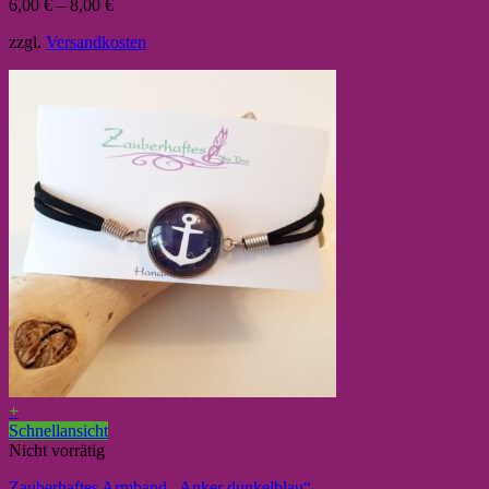
6,00
€
–
8,00
€
zzgl.
Versandkosten
+
Schnellansicht
Nicht vorrätig
Zauberhaftes Armband „Anker dunkelblau“