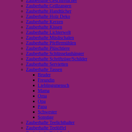
Zauberhafte Geschirrtücher
Zauberhafte Grillzangen
Zauberhafte Handtücher
Zauberhafte Holz Deko
Zauberhafte Kerzen
Zauberhafte Kissen
Zauberhafte Lichterwelt
Zauberhafte Müslischalen
Zauberhafte Pfeffermühlen
Zauberhafte Plüschtiere
Zauberhafte Schlüsselanhänger
Zauberhafte Schriftzüge/Schilder
Zauberhafte Servietten
Zauberhafte Tassen
Bruder
Freundin
Lieblingsmensch
Mama
Oma
Opa
Papa
Schwester
Sonstige
Zauberhafte Teelichthalter
Zauberhafte Teelöffel