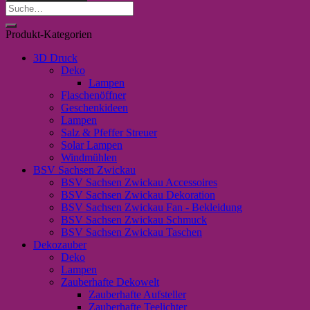
Häschen
Suche
mit
nach:
Brille"
Produkt-Kategorien
Menge
3D Druck
Deko
Lampen
Flaschenöffner
Geschenkideen
Lampen
Salz & Pfeffer Streuer
Solar Lampen
Windmühlen
BSV Sachsen Zwickau
BSV Sachsen Zwickau Accessoires
BSV Sachsen Zwickau Dekoration
BSV Sachsen Zwickau Fan - Bekleidung
BSV Sachsen Zwickau Schmuck
BSV Sachsen Zwickau Taschen
Dekozauber
Deko
Lampen
Zauberhafte Dekowelt
Zauberhafte Aufsteller
Zauberhafte Teelichter