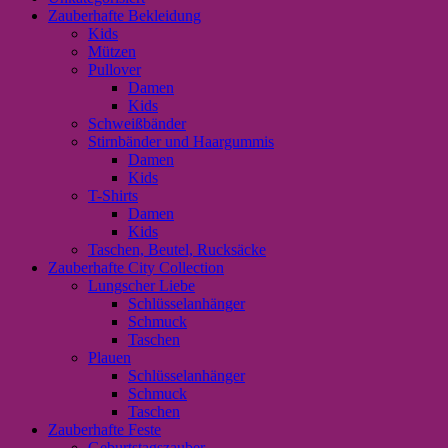
Zauberhafte Bekleidung
Kids
Mützen
Pullover
Damen
Kids
Schweißbänder
Stirnbänder und Haargummis
Damen
Kids
T-Shirts
Damen
Kids
Taschen, Beutel, Rucksäcke
Zauberhafte City Collection
Lungscher Liebe
Schlüsselanhänger
Schmuck
Taschen
Plauen
Schlüsselanhänger
Schmuck
Taschen
Zauberhafte Feste
Geburtstagszauber