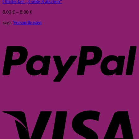
Ohrstecker „3 süße Kätzchen“
6,00
€
–
8,00
€
zzgl.
Versandkosten