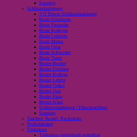
Sonstige
Schlüsselanhänger
3 D Druck Schlüsselanhänger
Beste Erzieherin
Beste Freundin
Beste Kollegin
Beste Lehrerin
Beste Mama
Beste Oma
Beste Schwester
Beste Tante
Bester Bruder
Bester Erzieher
Bester Kollege
Bester Lehrer
Bester Onkel
Bester Opa
Bester Papa
Bestes Kind
Schlüsselanhänger / Flaschenöffner
Sonstige
Taschen, Beutel, Rucksäcke
Teelichthalter
Türkränze
Türkränze individuell gestaltbar