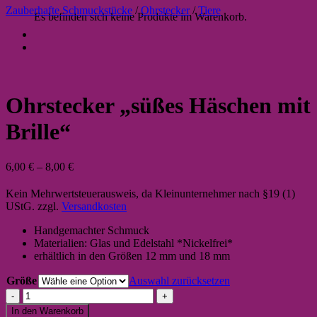
Zauberhafte Schmuckstücke
/
Ohrstecker
/
Tiere
Es befinden sich keine Produkte im Warenkorb.
Ohrstecker „süßes Häschen mit
Brille“
6,00
€
–
8,00
€
Kein Mehrwertsteuerausweis, da Kleinunternehmer nach §19 (1)
UStG.
zzgl.
Versandkosten
Handgemachter Schmuck
Materialien: Glas und Edelstahl *Nickelfrei*
erhältlich in den Größen 12 mm und 18 mm
Größe
Auswahl zurücksetzen
Ohrstecker
"süßes
In den Warenkorb