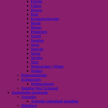
Früchte
Glitzer
Herzen
Holz
Krankenschwester
Metall
Muster
Pünktchen
Schrift
Sonstige
Sport
Sprüche
Sterne
Streifen
Tiere
Weihnachten / Winter
Wolken
Perlenarmbänder
Schmucksets
Weihnachtssets
Stainless Steel Schmuck
Zauberhaftes handmade
Aufsteller
Aufsteller individuell gestaltbar
Häkeltiere