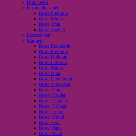
Holz Deko
Kosmetiktaschen
Beste Freundin
Beste Mama
Beste Oma
Beste Tochter
Lesezeichen
Magnete
Beste Erzieherin
Beste Freundin
Beste Kollegin
Beste Lehrerin
Beste Mama
Beste Oma
Beste Schwägerin
Beste Schwester
Beste Tante
Bester Bruder
Bester Erzieher
Bester Kollege
Bester Lehrer
Bester Onkel
Bester Opa
Bester Papa
Bestes Kind