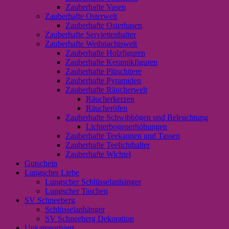
Zauberhafte Vasen
Zauberhafte Osterwelt
Zauberhafte Osterhasen
Zauberhafte Serviettenhalter
Zauberhafte Weihnachtswelt
Zauberhafte Holzfiguren
Zauberhafte Keramikfiguren
Zauberhafte Plüschtiere
Zauberhafte Pyramiden
Zauberhafte Räucherwelt
Räucherkerzen
Räucheröfen
Zauberhafte Schwibbögen und Beleuchtung
Lichterbogenerhöhungen
Zauberhafte Teekannen und Tassen
Zauberhafte Teelichthalter
Zauberhafte Wichtel
Gutschein
Lungscher Liebe
Lungscher Schlüsselanhänger
Lungscher Taschen
SV Schneeberg
Schlüsselanhänger
SV Schneeberg Dekoration
Unkategorisiert