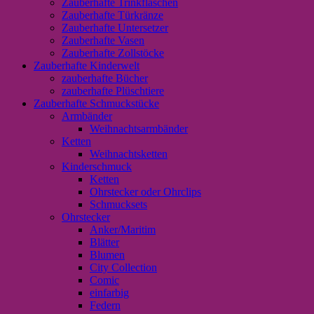
Zauberhafte Trinkflaschen
Zauberhafte Türkränze
Zauberhafte Untersetzer
Zauberhafte Vasen
Zauberhafte Zollstöcke
Zauberhafte Kinderwelt
zauberhafte Bücher
zauberhafte Plüschtiere
Zauberhafte Schmuckstücke
Armbänder
Weihnachtsarmbänder
Ketten
Weihnachtsketten
Kinderschmuck
Ketten
Ohrstecker oder Ohrclips
Schmucksets
Ohrstecker
Anker/Maritim
Blätter
Blumen
City Collection
Comic
einfarbig
Federn