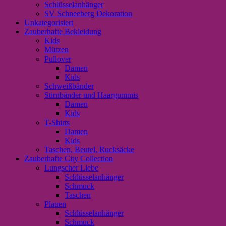
Schlüsselanhänger
SV Schneeberg Dekoration
Unkategorisiert
Zauberhafte Bekleidung
Kids
Mützen
Pullover
Damen
Kids
Schweißbänder
Stirnbänder und Haargummis
Damen
Kids
T-Shirts
Damen
Kids
Taschen, Beutel, Rucksäcke
Zauberhafte City Collection
Lungscher Liebe
Schlüsselanhänger
Schmuck
Taschen
Plauen
Schlüsselanhänger
Schmuck