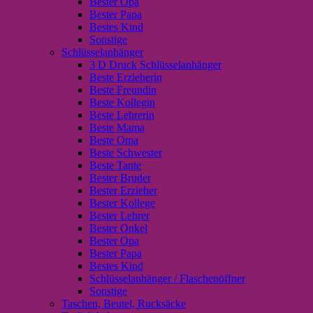
Bester Opa
Bester Papa
Bestes Kind
Sonstige
Schlüsselanhänger
3 D Druck Schlüsselanhänger
Beste Erzieherin
Beste Freundin
Beste Kollegin
Beste Lehrerin
Beste Mama
Beste Oma
Beste Schwester
Beste Tante
Bester Bruder
Bester Erzieher
Bester Kollege
Bester Lehrer
Bester Onkel
Bester Opa
Bester Papa
Bestes Kind
Schlüsselanhänger / Flaschenöffner
Sonstige
Taschen, Beutel, Rucksäcke