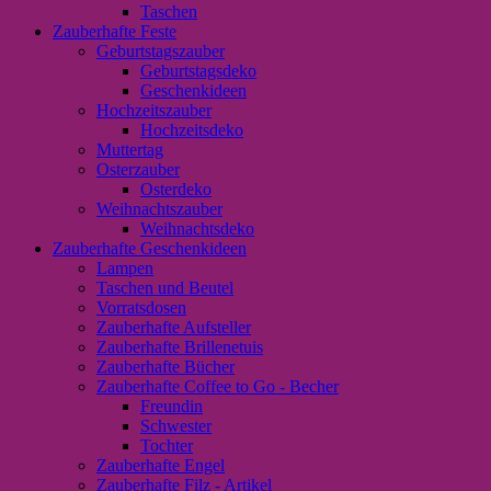
Taschen
Zauberhafte Feste
Geburtstagszauber
Geburtstagsdeko
Geschenkideen
Hochzeitszauber
Hochzeitsdeko
Muttertag
Osterzauber
Osterdeko
Weihnachtszauber
Weihnachtsdeko
Zauberhafte Geschenkideen
Lampen
Taschen und Beutel
Vorratsdosen
Zauberhafte Aufsteller
Zauberhafte Brillenetuis
Zauberhafte Bücher
Zauberhafte Coffee to Go - Becher
Freundin
Schwester
Tochter
Zauberhafte Engel
Zauberhafte Filz - Artikel