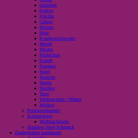
einfarbig
Federn
Früchte
Glitzer
Herzen
Holz
Krankenschwester
Metall
Muster
Pünktchen
Schrift
Sonstige
Sport
Sprüche
Sterne
Streifen
Tiere
Weihnachten / Winter
Wolken
Perlenarmbänder
Schmucksets
Weihnachtssets
Stainless Steel Schmuck
Zauberhaftes handmade