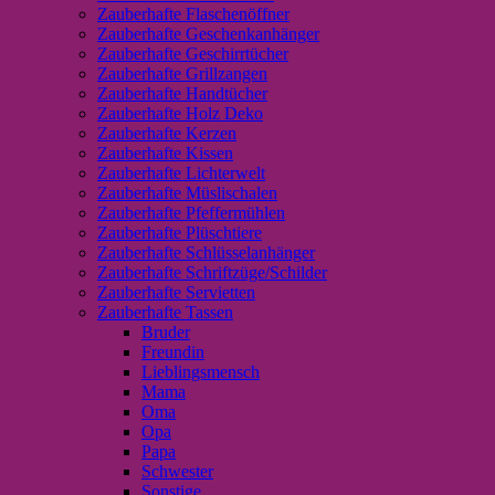
Zauberhafte Flaschenöffner
Zauberhafte Geschenkanhänger
Zauberhafte Geschirrtücher
Zauberhafte Grillzangen
Zauberhafte Handtücher
Zauberhafte Holz Deko
Zauberhafte Kerzen
Zauberhafte Kissen
Zauberhafte Lichterwelt
Zauberhafte Müslischalen
Zauberhafte Pfeffermühlen
Zauberhafte Plüschtiere
Zauberhafte Schlüsselanhänger
Zauberhafte Schriftzüge/Schilder
Zauberhafte Servietten
Zauberhafte Tassen
Bruder
Freundin
Lieblingsmensch
Mama
Oma
Opa
Papa
Schwester
Sonstige