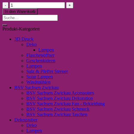
Schlüsselanhänger
"denk
In den Warenkorb
nie
Suche
an
nach:
das
Produkt-Kategorien
Ende
……"
3D Druck
Menge
Deko
Lampen
Flaschenöffner
Geschenkideen
Lampen
Salz & Pfeffer Streuer
Solar Lampen
Windmühlen
BSV Sachsen Zwickau
BSV Sachsen Zwickau Accessoires
BSV Sachsen Zwickau Dekoration
BSV Sachsen Zwickau Fan - Bekleidung
BSV Sachsen Zwickau Schmuck
BSV Sachsen Zwickau Taschen
Dekozauber
Deko
Lampen