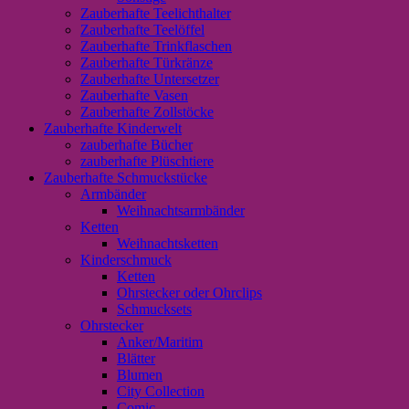
Zauberhafte Teelichthalter
Zauberhafte Teelöffel
Zauberhafte Trinkflaschen
Zauberhafte Türkränze
Zauberhafte Untersetzer
Zauberhafte Vasen
Zauberhafte Zollstöcke
Zauberhafte Kinderwelt
zauberhafte Bücher
zauberhafte Plüschtiere
Zauberhafte Schmuckstücke
Armbänder
Weihnachtsarmbänder
Ketten
Weihnachtsketten
Kinderschmuck
Ketten
Ohrstecker oder Ohrclips
Schmucksets
Ohrstecker
Anker/Maritim
Blätter
Blumen
City Collection
Comic