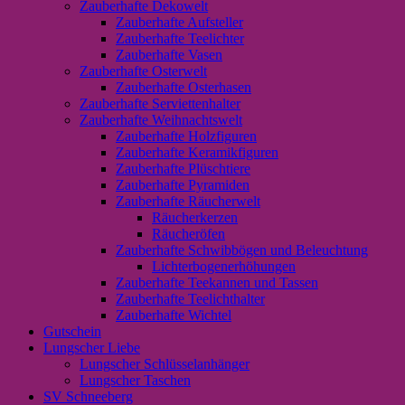
Zauberhafte Dekowelt
Zauberhafte Aufsteller
Zauberhafte Teelichter
Zauberhafte Vasen
Zauberhafte Osterwelt
Zauberhafte Osterhasen
Zauberhafte Serviettenhalter
Zauberhafte Weihnachtswelt
Zauberhafte Holzfiguren
Zauberhafte Keramikfiguren
Zauberhafte Plüschtiere
Zauberhafte Pyramiden
Zauberhafte Räucherwelt
Räucherkerzen
Räucheröfen
Zauberhafte Schwibbögen und Beleuchtung
Lichterbogenerhöhungen
Zauberhafte Teekannen und Tassen
Zauberhafte Teelichthalter
Zauberhafte Wichtel
Gutschein
Lungscher Liebe
Lungscher Schlüsselanhänger
Lungscher Taschen
SV Schneeberg