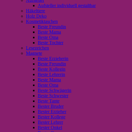
Aufsteller
Aufsteller individuell gestaltbar
Häkeltiere
Holz Deko
Kosmetiktaschen
Beste Freundin
Beste Mama
Beste Oma
Beste Tochter
Lesezeichen
Magnete
Beste Erzieherin
Beste Freundin
Beste Kollegin
Beste Lehrerin
Beste Mama
Beste Oma
Beste Schwägerin
Beste Schwester
Beste Tante
Bester Bruder
Bester Erzieher
Bester Kollege
Bester Lehrer
Bester Onkel