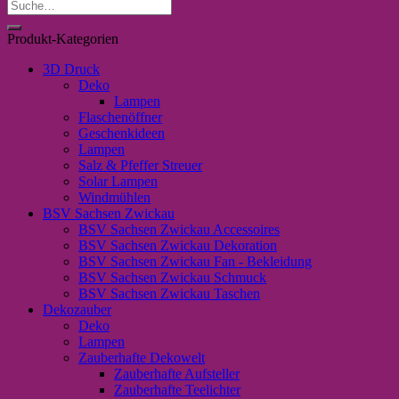
Suche
nach:
Produkt-Kategorien
3D Druck
Deko
Lampen
Flaschenöffner
Geschenkideen
Lampen
Salz & Pfeffer Streuer
Solar Lampen
Windmühlen
BSV Sachsen Zwickau
BSV Sachsen Zwickau Accessoires
BSV Sachsen Zwickau Dekoration
BSV Sachsen Zwickau Fan - Bekleidung
BSV Sachsen Zwickau Schmuck
BSV Sachsen Zwickau Taschen
Dekozauber
Deko
Lampen
Zauberhafte Dekowelt
Zauberhafte Aufsteller
Zauberhafte Teelichter