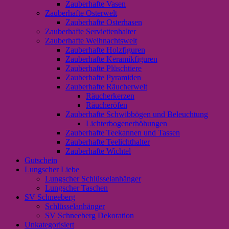
Zauberhafte Vasen
Zauberhafte Osterwelt
Zauberhafte Osterhasen
Zauberhafte Serviettenhalter
Zauberhafte Weihnachtswelt
Zauberhafte Holzfiguren
Zauberhafte Keramikfiguren
Zauberhafte Plüschtiere
Zauberhafte Pyramiden
Zauberhafte Räucherwelt
Räucherkerzen
Räucheröfen
Zauberhafte Schwibbögen und Beleuchtung
Lichterbogenerhöhungen
Zauberhafte Teekannen und Tassen
Zauberhafte Teelichthalter
Zauberhafte Wichtel
Gutschein
Lungscher Liebe
Lungscher Schlüsselanhänger
Lungscher Taschen
SV Schneeberg
Schlüsselanhänger
SV Schneeberg Dekoration
Unkategorisiert