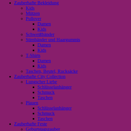
Zauberhafte Bekleidung
Kids
Mützen
Pullover
Damen
Kids
Schweißbänder
Stirnbänder und Haargummis
Damen
Kids
T-Shirts
Damen
Kids
Taschen, Beutel, Rucksäcke
Zauberhafte City Collection
Lungscher Liebe
Schlüsselanhänger
Schmuck
Taschen
Plauen
Schlüsselanhänger
Schmuck
Taschen
Zauberhafte Feste
Geburtstagszauber