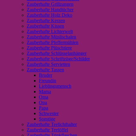
Zauberhafte Grillzangen
Zauberhafte Handtücher
Zauberhafte Holz Deko
Zauberhafte Kerzen
Zauberhafte Kissen
Zauberhafte Lichterwelt
Zauberhafte Müslischalen
Zauberhafte Pfeffermühlen
Zauberhafte Plüschtiere
Zauberhafte Schlüsselanhänger
Zauberhafte Schriftzüge/Schilder
Zauberhafte Servietten
Zauberhafte Tassen
Bruder
Freundin
Lieblingsmensch
Mama
Oma
Opa
Papa
Schwester
Sonstige
Zauberhafte Teelichthalter
Zauberhafte Teelöffel
Zauberhafte Trinkflaschen