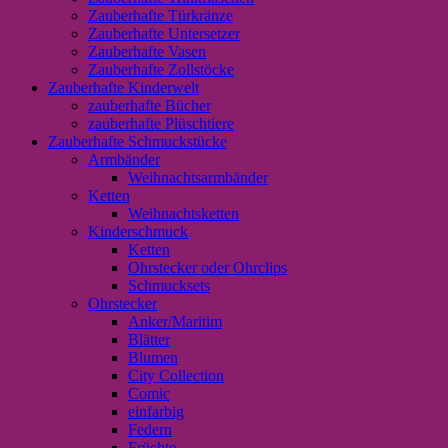
Zauberhafte Türkränze
Zauberhafte Untersetzer
Zauberhafte Vasen
Zauberhafte Zollstöcke
Zauberhafte Kinderwelt
zauberhafte Bücher
zauberhafte Plüschtiere
Zauberhafte Schmuckstücke
Armbänder
Weihnachtsarmbänder
Ketten
Weihnachtsketten
Kinderschmuck
Ketten
Ohrstecker oder Ohrclips
Schmucksets
Ohrstecker
Anker/Maritim
Blätter
Blumen
City Collection
Comic
einfarbig
Federn
Früchte