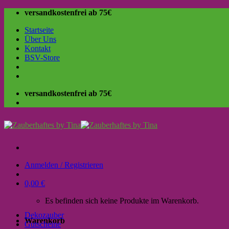
Skip
versandkostenfrei ab 75€
to
Startseite
content
Über Uns
Kontakt
BSV-Store
versandkostenfrei ab 75€
Anmelden / Registrieren
0,00
€
Es befinden sich keine Produkte im Warenkorb.
Dekozauber
Warenkorb
Gutscheine