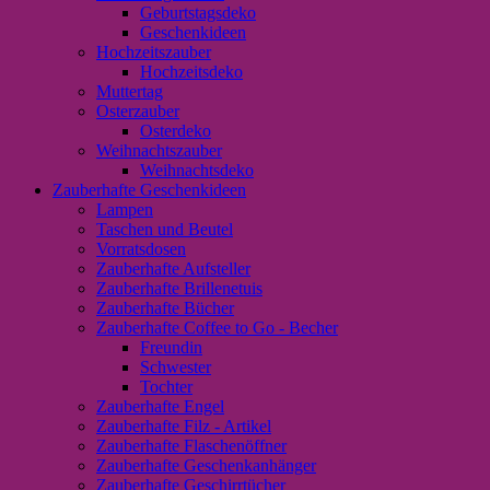
Geburtstagsdeko
Geschenkideen
Hochzeitszauber
Hochzeitsdeko
Muttertag
Osterzauber
Osterdeko
Weihnachtszauber
Weihnachtsdeko
Zauberhafte Geschenkideen
Lampen
Taschen und Beutel
Vorratsdosen
Zauberhafte Aufsteller
Zauberhafte Brillenetuis
Zauberhafte Bücher
Zauberhafte Coffee to Go - Becher
Freundin
Schwester
Tochter
Zauberhafte Engel
Zauberhafte Filz - Artikel
Zauberhafte Flaschenöffner
Zauberhafte Geschenkanhänger
Zauberhafte Geschirrtücher