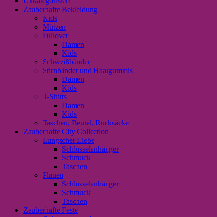
Unkategorisiert
Zauberhafte Bekleidung
Kids
Mützen
Pullover
Damen
Kids
Schweißbänder
Stirnbänder und Haargummis
Damen
Kids
T-Shirts
Damen
Kids
Taschen, Beutel, Rucksäcke
Zauberhafte City Collection
Lungscher Liebe
Schlüsselanhänger
Schmuck
Taschen
Plauen
Schlüsselanhänger
Schmuck
Taschen
Zauberhafte Feste