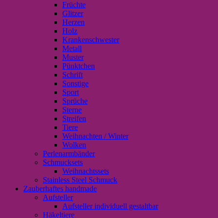
Früchte
Glitzer
Herzen
Holz
Krankenschwester
Metall
Muster
Pünktchen
Schrift
Sonstige
Sport
Sprüche
Sterne
Streifen
Tiere
Weihnachten / Winter
Wolken
Perlenarmbänder
Schmucksets
Weihnachtssets
Stainless Steel Schmuck
Zauberhaftes handmade
Aufsteller
Aufsteller individuell gestaltbar
Häkeltiere