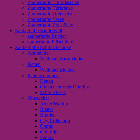
Zauberhafte Trinkflaschen
Zauberhafte Türkränze
Zauberhafte Untersetzer
Zauberhafte Vasen
Zauberhafte Zollstöcke
Zauberhafte Kinderwelt
zauberhafte Bücher
zauberhafte Plüschtiere
Zauberhafte Schmuckstücke
Armbänder
Weihnachtsarmbänder
Ketten
Weihnachtsketten
Kinderschmuck
Ketten
Ohrstecker oder Ohrclips
Schmucksets
Ohrstecker
Anker/Maritim
Blätter
Blumen
City Collection
Comic
einfarbig
Federn