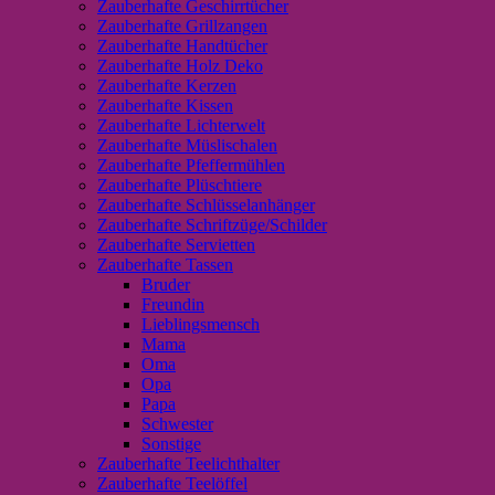
Zauberhafte Geschirrtücher
Zauberhafte Grillzangen
Zauberhafte Handtücher
Zauberhafte Holz Deko
Zauberhafte Kerzen
Zauberhafte Kissen
Zauberhafte Lichterwelt
Zauberhafte Müslischalen
Zauberhafte Pfeffermühlen
Zauberhafte Plüschtiere
Zauberhafte Schlüsselanhänger
Zauberhafte Schriftzüge/Schilder
Zauberhafte Servietten
Zauberhafte Tassen
Bruder
Freundin
Lieblingsmensch
Mama
Oma
Opa
Papa
Schwester
Sonstige
Zauberhafte Teelichthalter
Zauberhafte Teelöffel