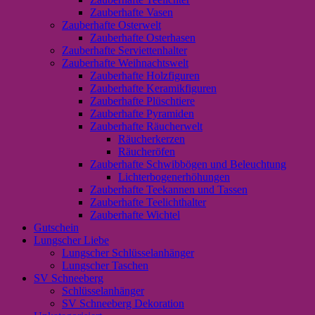
Zauberhafte Vasen
Zauberhafte Osterwelt
Zauberhafte Osterhasen
Zauberhafte Serviettenhalter
Zauberhafte Weihnachtswelt
Zauberhafte Holzfiguren
Zauberhafte Keramikfiguren
Zauberhafte Plüschtiere
Zauberhafte Pyramiden
Zauberhafte Räucherwelt
Räucherkerzen
Räucheröfen
Zauberhafte Schwibbögen und Beleuchtung
Lichterbogenerhöhungen
Zauberhafte Teekannen und Tassen
Zauberhafte Teelichthalter
Zauberhafte Wichtel
Gutschein
Lungscher Liebe
Lungscher Schlüsselanhänger
Lungscher Taschen
SV Schneeberg
Schlüsselanhänger
SV Schneeberg Dekoration