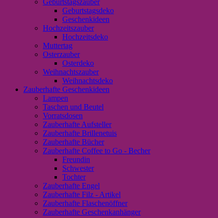
Geburtstagszauber
Geburtstagsdeko
Geschenkideen
Hochzeitszauber
Hochzeitsdeko
Muttertag
Osterzauber
Osterdeko
Weihnachtszauber
Weihnachtsdeko
Zauberhafte Geschenkideen
Lampen
Taschen und Beutel
Vorratsdosen
Zauberhafte Aufsteller
Zauberhafte Brillenetuis
Zauberhafte Bücher
Zauberhafte Coffee to Go - Becher
Freundin
Schwester
Tochter
Zauberhafte Engel
Zauberhafte Filz - Artikel
Zauberhafte Flaschenöffner
Zauberhafte Geschenkanhänger