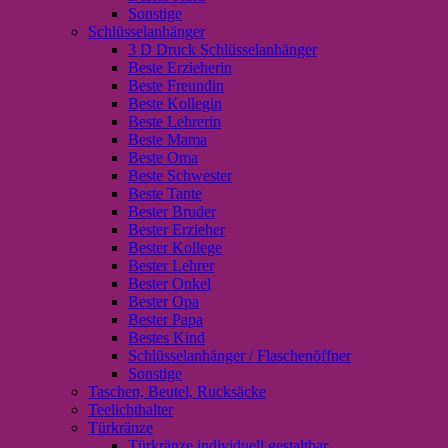
Sonstige
Schlüsselanhänger
3 D Druck Schlüsselanhänger
Beste Erzieherin
Beste Freundin
Beste Kollegin
Beste Lehrerin
Beste Mama
Beste Oma
Beste Schwester
Beste Tante
Bester Bruder
Bester Erzieher
Bester Kollege
Bester Lehrer
Bester Onkel
Bester Opa
Bester Papa
Bestes Kind
Schlüsselanhänger / Flaschenöffner
Sonstige
Taschen, Beutel, Rucksäcke
Teelichthalter
Türkränze
Türkränze individuell gestaltbar