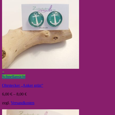
+
Schnellansicht
Ohrstecker „Anker grün“
6,00
€
–
8,00
€
zzgl.
Versandkosten