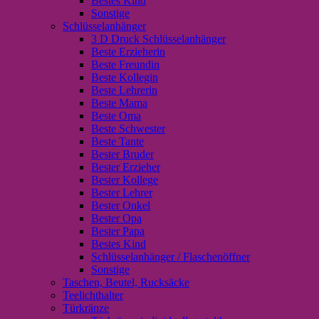
Bestes Kind
Sonstige
Schlüsselanhänger
3 D Druck Schlüsselanhänger
Beste Erzieherin
Beste Freundin
Beste Kollegin
Beste Lehrerin
Beste Mama
Beste Oma
Beste Schwester
Beste Tante
Bester Bruder
Bester Erzieher
Bester Kollege
Bester Lehrer
Bester Onkel
Bester Opa
Bester Papa
Bestes Kind
Schlüsselanhänger / Flaschenöffner
Sonstige
Taschen, Beutel, Rucksäcke
Teelichthalter
Türkränze