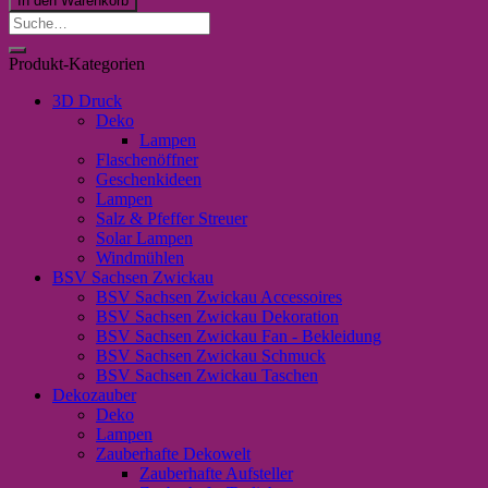
In den Warenkorb
-
Suche
Bei
nach:
Oma
Produkt-Kategorien
und
Opa
3D Druck
Menge
Deko
Lampen
Flaschenöffner
Geschenkideen
Lampen
Salz & Pfeffer Streuer
Solar Lampen
Windmühlen
BSV Sachsen Zwickau
BSV Sachsen Zwickau Accessoires
BSV Sachsen Zwickau Dekoration
BSV Sachsen Zwickau Fan - Bekleidung
BSV Sachsen Zwickau Schmuck
BSV Sachsen Zwickau Taschen
Dekozauber
Deko
Lampen
Zauberhafte Dekowelt
Zauberhafte Aufsteller