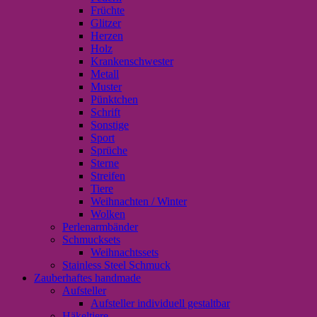
Früchte
Glitzer
Herzen
Holz
Krankenschwester
Metall
Muster
Pünktchen
Schrift
Sonstige
Sport
Sprüche
Sterne
Streifen
Tiere
Weihnachten / Winter
Wolken
Perlenarmbänder
Schmucksets
Weihnachtssets
Stainless Steel Schmuck
Zauberhaftes handmade
Aufsteller
Aufsteller individuell gestaltbar
Häkeltiere