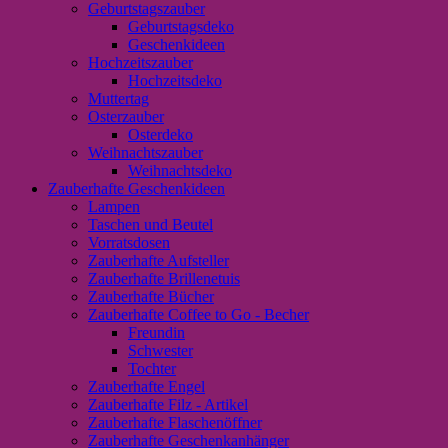
Geburtstagszauber
Geburtstagsdeko
Geschenkideen
Hochzeitszauber
Hochzeitsdeko
Muttertag
Osterzauber
Osterdeko
Weihnachtszauber
Weihnachtsdeko
Zauberhafte Geschenkideen
Lampen
Taschen und Beutel
Vorratsdosen
Zauberhafte Aufsteller
Zauberhafte Brillenetuis
Zauberhafte Bücher
Zauberhafte Coffee to Go - Becher
Freundin
Schwester
Tochter
Zauberhafte Engel
Zauberhafte Filz - Artikel
Zauberhafte Flaschenöffner
Zauberhafte Geschenkanhänger