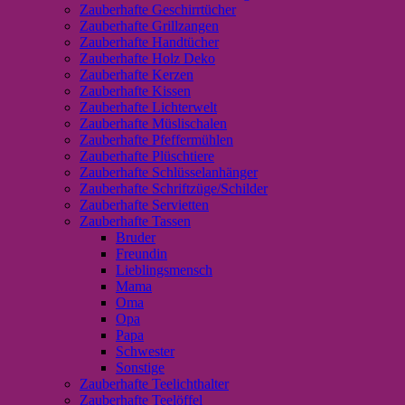
Zauberhafte Geschirrtücher
Zauberhafte Grillzangen
Zauberhafte Handtücher
Zauberhafte Holz Deko
Zauberhafte Kerzen
Zauberhafte Kissen
Zauberhafte Lichterwelt
Zauberhafte Müslischalen
Zauberhafte Pfeffermühlen
Zauberhafte Plüschtiere
Zauberhafte Schlüsselanhänger
Zauberhafte Schriftzüge/Schilder
Zauberhafte Servietten
Zauberhafte Tassen
Bruder
Freundin
Lieblingsmensch
Mama
Oma
Opa
Papa
Schwester
Sonstige
Zauberhafte Teelichthalter
Zauberhafte Teelöffel