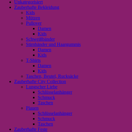
Unkategorisiert
Zauberhafte Bekleidung
Kids
Mützen
Pullover
Damen
Kids
Schweißbänder
Stirnbänder und Haargummis
Damen
Kids
T-Shirts
Damen
Kids
Taschen, Beutel, Rucksäcke
Zauberhafte City Collection
Lungscher Liebe
Schlüsselanhänger
Schmuck
Taschen
Plauen
Schlüsselanhänger
Schmuck
Taschen
Zauberhafte Feste