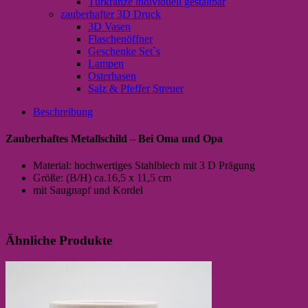
Türkränze individuell gestaltbar
zauberhafter 3D Druck
3D Vasen
Flaschenöffner
Geschenke Set`s
Lampen
Osterhasen
Salz & Pfeffer Streuer
Beschreibung
Zauberhaftes Metallschild – Bei Oma und Opa
Material: hochwertiges Stahlblech mit 3 D Prägung
Größe: (B/H) ca.16,5 x 11,5 cm
mit Saugnapf und Kordel
Ähnliche Produkte