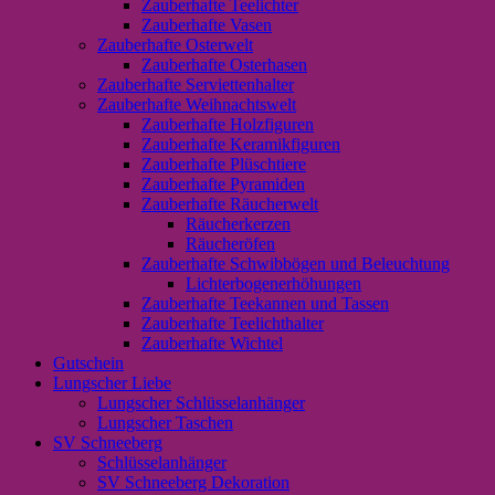
Zauberhafte Teelichter
Zauberhafte Vasen
Zauberhafte Osterwelt
Zauberhafte Osterhasen
Zauberhafte Serviettenhalter
Zauberhafte Weihnachtswelt
Zauberhafte Holzfiguren
Zauberhafte Keramikfiguren
Zauberhafte Plüschtiere
Zauberhafte Pyramiden
Zauberhafte Räucherwelt
Räucherkerzen
Räucheröfen
Zauberhafte Schwibbögen und Beleuchtung
Lichterbogenerhöhungen
Zauberhafte Teekannen und Tassen
Zauberhafte Teelichthalter
Zauberhafte Wichtel
Gutschein
Lungscher Liebe
Lungscher Schlüsselanhänger
Lungscher Taschen
SV Schneeberg
Schlüsselanhänger
SV Schneeberg Dekoration