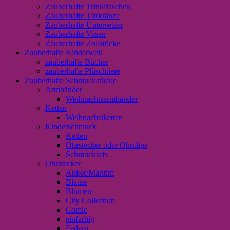
Zauberhafte Trinkflaschen
Zauberhafte Türkränze
Zauberhafte Untersetzer
Zauberhafte Vasen
Zauberhafte Zollstöcke
Zauberhafte Kinderwelt
zauberhafte Bücher
zauberhafte Plüschtiere
Zauberhafte Schmuckstücke
Armbänder
Weihnachtsarmbänder
Ketten
Weihnachtsketten
Kinderschmuck
Ketten
Ohrstecker oder Ohrclips
Schmucksets
Ohrstecker
Anker/Maritim
Blätter
Blumen
City Collection
Comic
einfarbig
Federn