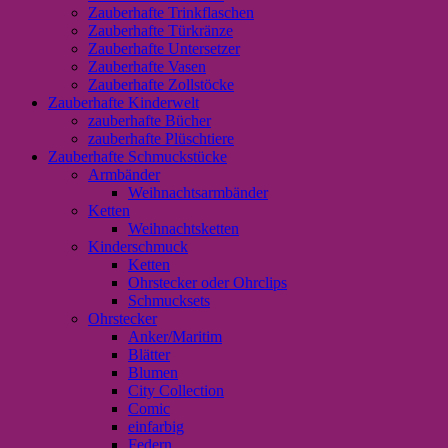
Zauberhafte Trinkflaschen
Zauberhafte Türkränze
Zauberhafte Untersetzer
Zauberhafte Vasen
Zauberhafte Zollstöcke
Zauberhafte Kinderwelt
zauberhafte Bücher
zauberhafte Plüschtiere
Zauberhafte Schmuckstücke
Armbänder
Weihnachtsarmbänder
Ketten
Weihnachtsketten
Kinderschmuck
Ketten
Ohrstecker oder Ohrclips
Schmucksets
Ohrstecker
Anker/Maritim
Blätter
Blumen
City Collection
Comic
einfarbig
Federn