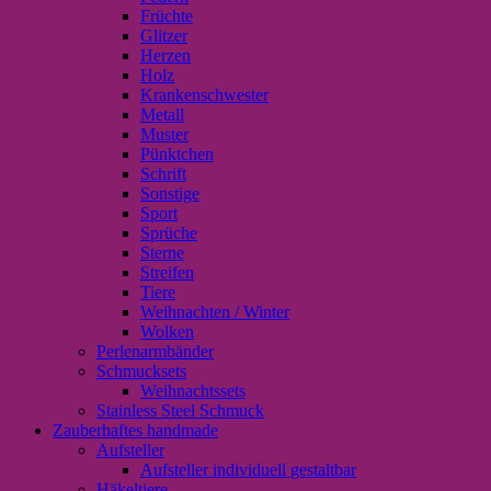
Früchte
Glitzer
Herzen
Holz
Krankenschwester
Metall
Muster
Pünktchen
Schrift
Sonstige
Sport
Sprüche
Sterne
Streifen
Tiere
Weihnachten / Winter
Wolken
Perlenarmbänder
Schmucksets
Weihnachtssets
Stainless Steel Schmuck
Zauberhaftes handmade
Aufsteller
Aufsteller individuell gestaltbar
Häkeltiere