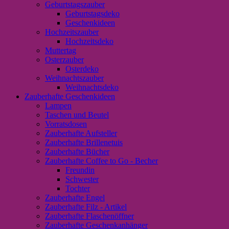
Geburtstagszauber
Geburtstagsdeko
Geschenkideen
Hochzeitszauber
Hochzeitsdeko
Muttertag
Osterzauber
Osterdeko
Weihnachtszauber
Weihnachtsdeko
Zauberhafte Geschenkideen
Lampen
Taschen und Beutel
Vorratsdosen
Zauberhafte Aufsteller
Zauberhafte Brillenetuis
Zauberhafte Bücher
Zauberhafte Coffee to Go - Becher
Freundin
Schwester
Tochter
Zauberhafte Engel
Zauberhafte Filz - Artikel
Zauberhafte Flaschenöffner
Zauberhafte Geschenkanhänger