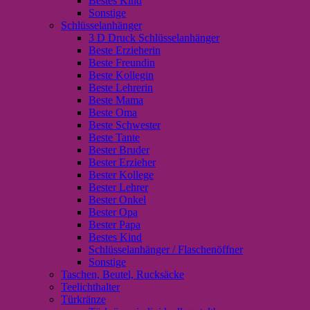
Bestes Kind
Sonstige
Schlüsselanhänger
3 D Druck Schlüsselanhänger
Beste Erzieherin
Beste Freundin
Beste Kollegin
Beste Lehrerin
Beste Mama
Beste Oma
Beste Schwester
Beste Tante
Bester Bruder
Bester Erzieher
Bester Kollege
Bester Lehrer
Bester Onkel
Bester Opa
Bester Papa
Bestes Kind
Schlüsselanhänger / Flaschenöffner
Sonstige
Taschen, Beutel, Rucksäcke
Teelichthalter
Türkränze