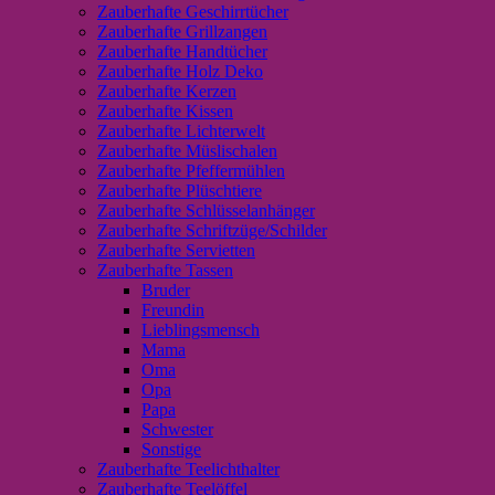
Zauberhafte Geschirrtücher
Zauberhafte Grillzangen
Zauberhafte Handtücher
Zauberhafte Holz Deko
Zauberhafte Kerzen
Zauberhafte Kissen
Zauberhafte Lichterwelt
Zauberhafte Müslischalen
Zauberhafte Pfeffermühlen
Zauberhafte Plüschtiere
Zauberhafte Schlüsselanhänger
Zauberhafte Schriftzüge/Schilder
Zauberhafte Servietten
Zauberhafte Tassen
Bruder
Freundin
Lieblingsmensch
Mama
Oma
Opa
Papa
Schwester
Sonstige
Zauberhafte Teelichthalter
Zauberhafte Teelöffel