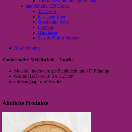
Türkränze individuell gestaltbar
zauberhafter 3D Druck
3D Vasen
Flaschenöffner
Geschenke Set`s
Lampen
Osterhasen
Salz & Pfeffer Streuer
Beschreibung
Zauberhaftes Metallschild – Nutella
Material: hochwertiges Stahlblech mit 3 D Prägung
Größe: (B/H) ca.16,5 x 11,5 cm
mit Saugnapf und Kordel
Ähnliche Produkte