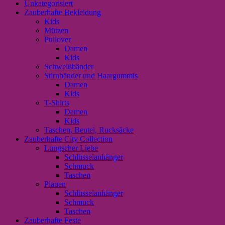
Unkategorisiert
Zauberhafte Bekleidung
Kids
Mützen
Pullover
Damen
Kids
Schweißbänder
Stirnbänder und Haargummis
Damen
Kids
T-Shirts
Damen
Kids
Taschen, Beutel, Rucksäcke
Zauberhafte City Collection
Lungscher Liebe
Schlüsselanhänger
Schmuck
Taschen
Plauen
Schlüsselanhänger
Schmuck
Taschen
Zauberhafte Feste