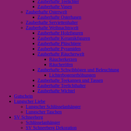
Zauberhafte Teelichter
Zauberhafte Vasen
Zauberhafte Osterwelt
Zauberhafte Osterhasen
Zauberhafte Serviettenhalter
Zauberhafte Weihnachtswelt
Zauberhafte Holzfiguren
Zauberhafte Keramikfiguren
Zauberhafte Plüschtiere
Zauberhafte Pyramiden
Zauberhafte Räucherwelt
Räucherkerzen
Räucheröfen
Zauberhafte Schwibbögen und Beleuchtung
Lichterbogenerhöhungen
Zauberhafte Teekannen und Tassen
Zauberhafte Teelichthalter
Zauberhafte Wichtel
Gutschein
Lungscher Liebe
Lungscher Schlüsselanhänger
Lungscher Taschen
SV Schneeberg
Schlüsselanhänger
SV Schneeberg Dekoration