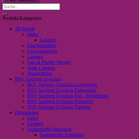
In den Warenkorb
-
Suche
Nutella
nach:
Menge
Produkt-Kategorien
3D Druck
Deko
Lampen
Flaschenöffner
Geschenkideen
Lampen
Salz & Pfeffer Streuer
Solar Lampen
Windmühlen
BSV Sachsen Zwickau
BSV Sachsen Zwickau Accessoires
BSV Sachsen Zwickau Dekoration
BSV Sachsen Zwickau Fan - Bekleidung
BSV Sachsen Zwickau Schmuck
BSV Sachsen Zwickau Taschen
Dekozauber
Deko
Lampen
Zauberhafte Dekowelt
Zauberhafte Aufsteller