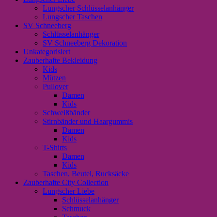
Lungscher Schlüsselanhänger
Lungscher Taschen
SV Schneeberg
Schlüsselanhänger
SV Schneeberg Dekoration
Unkategorisiert
Zauberhafte Bekleidung
Kids
Mützen
Pullover
Damen
Kids
Schweißbänder
Stirnbänder und Haargummis
Damen
Kids
T-Shirts
Damen
Kids
Taschen, Beutel, Rucksäcke
Zauberhafte City Collection
Lungscher Liebe
Schlüsselanhänger
Schmuck