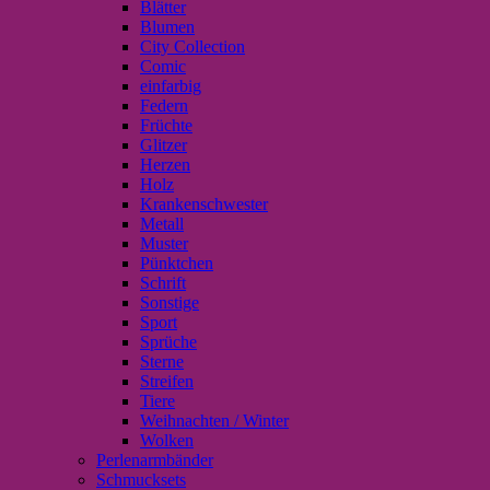
Blätter
Blumen
City Collection
Comic
einfarbig
Federn
Früchte
Glitzer
Herzen
Holz
Krankenschwester
Metall
Muster
Pünktchen
Schrift
Sonstige
Sport
Sprüche
Sterne
Streifen
Tiere
Weihnachten / Winter
Wolken
Perlenarmbänder
Schmucksets