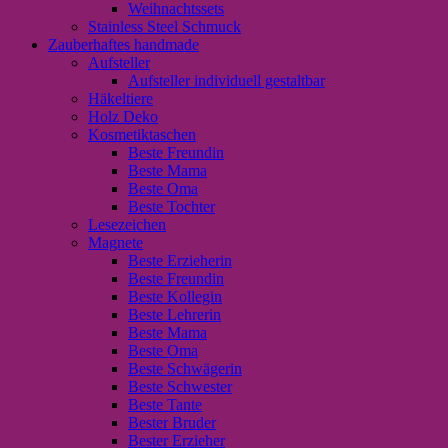
Weihnachtssets
Stainless Steel Schmuck
Zauberhaftes handmade
Aufsteller
Aufsteller individuell gestaltbar
Häkeltiere
Holz Deko
Kosmetiktaschen
Beste Freundin
Beste Mama
Beste Oma
Beste Tochter
Lesezeichen
Magnete
Beste Erzieherin
Beste Freundin
Beste Kollegin
Beste Lehrerin
Beste Mama
Beste Oma
Beste Schwägerin
Beste Schwester
Beste Tante
Bester Bruder
Bester Erzieher