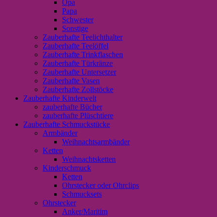
Opa
Papa
Schwester
Sonstige
Zauberhafte Teelichthalter
Zauberhafte Teelöffel
Zauberhafte Trinkflaschen
Zauberhafte Türkränze
Zauberhafte Untersetzer
Zauberhafte Vasen
Zauberhafte Zollstöcke
Zauberhafte Kinderwelt
zauberhafte Bücher
zauberhafte Plüschtiere
Zauberhafte Schmuckstücke
Armbänder
Weihnachtsarmbänder
Ketten
Weihnachtsketten
Kinderschmuck
Ketten
Ohrstecker oder Ohrclips
Schmucksets
Ohrstecker
Anker/Maritim