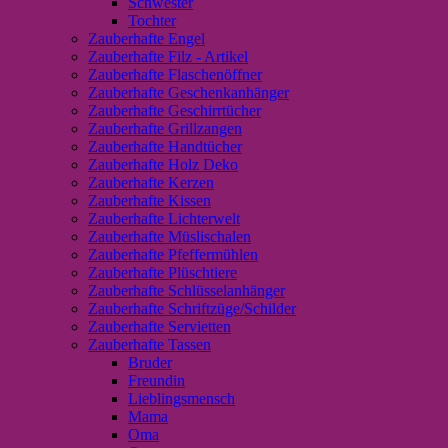
Schwester
Tochter
Zauberhafte Engel
Zauberhafte Filz - Artikel
Zauberhafte Flaschenöffner
Zauberhafte Geschenkanhänger
Zauberhafte Geschirrtücher
Zauberhafte Grillzangen
Zauberhafte Handtücher
Zauberhafte Holz Deko
Zauberhafte Kerzen
Zauberhafte Kissen
Zauberhafte Lichterwelt
Zauberhafte Müslischalen
Zauberhafte Pfeffermühlen
Zauberhafte Plüschtiere
Zauberhafte Schlüsselanhänger
Zauberhafte Schriftzüge/Schilder
Zauberhafte Servietten
Zauberhafte Tassen
Bruder
Freundin
Lieblingsmensch
Mama
Oma