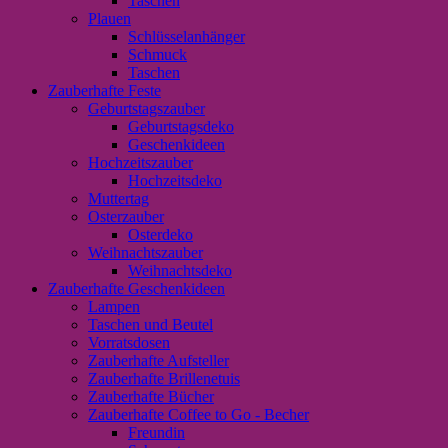
Taschen
Plauen
Schlüsselanhänger
Schmuck
Taschen
Zauberhafte Feste
Geburtstagszauber
Geburtstagsdeko
Geschenkideen
Hochzeitszauber
Hochzeitsdeko
Muttertag
Osterzauber
Osterdeko
Weihnachtszauber
Weihnachtsdeko
Zauberhafte Geschenkideen
Lampen
Taschen und Beutel
Vorratsdosen
Zauberhafte Aufsteller
Zauberhafte Brillenetuis
Zauberhafte Bücher
Zauberhafte Coffee to Go - Becher
Freundin