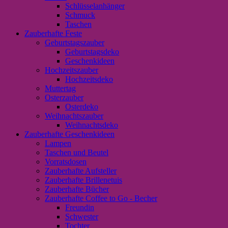
Schlüsselanhänger
Schmuck
Taschen
Zauberhafte Feste
Geburtstagszauber
Geburtstagsdeko
Geschenkideen
Hochzeitszauber
Hochzeitsdeko
Muttertag
Osterzauber
Osterdeko
Weihnachtszauber
Weihnachtsdeko
Zauberhafte Geschenkideen
Lampen
Taschen und Beutel
Vorratsdosen
Zauberhafte Aufsteller
Zauberhafte Brillenetuis
Zauberhafte Bücher
Zauberhafte Coffee to Go - Becher
Freundin
Schwester
Tochter