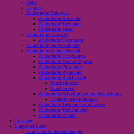
Deko
Lampen
Zauberhafte Dekowelt
Zauberhafte Aufsteller
Zauberhafte Teelichter
Zauberhafte Vasen
Zauberhafte Osterwelt
Zauberhafte Osterhasen
Zauberhafte Serviettenhalter
Zauberhafte Weihnachtswelt
Zauberhafte Holzfiguren
Zauberhafte Keramikfiguren
Zauberhafte Plüschtiere
Zauberhafte Pyramiden
Zauberhafte Räucherwelt
Räucherkerzen
Räucheröfen
Zauberhafte Schwibbögen und Beleuchtung
Lichterbogenerhöhungen
Zauberhafte Teekannen und Tassen
Zauberhafte Teelichthalter
Zauberhafte Wichtel
Gutschein
Lungscher Liebe
Lungscher Schlüsselanhänger