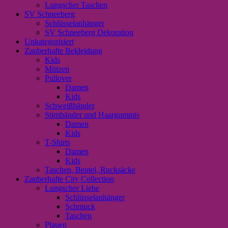
Lungscher Taschen
SV Schneeberg
Schlüsselanhänger
SV Schneeberg Dekoration
Unkategorisiert
Zauberhafte Bekleidung
Kids
Mützen
Pullover
Damen
Kids
Schweißbänder
Stirnbänder und Haargummis
Damen
Kids
T-Shirts
Damen
Kids
Taschen, Beutel, Rucksäcke
Zauberhafte City Collection
Lungscher Liebe
Schlüsselanhänger
Schmuck
Taschen
Plauen