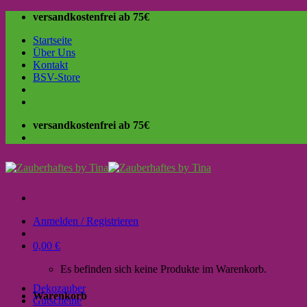
Skip
versandkostenfrei ab 75€
to
Startseite
content
Über Uns
Kontakt
BSV-Store
versandkostenfrei ab 75€
Anmelden / Registrieren
0,00
€
Es befinden sich keine Produkte im Warenkorb.
Dekozauber
Warenkorb
Gutscheine