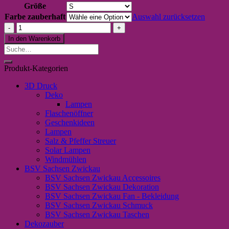
Größe
Farbe zauberhaft
Auswahl zurücksetzen
weißes
T-
In den Warenkorb
Shirt
Suche
„Etwas
nach:
durchgeknallt
Produkt-Kategorien
ist
ganz
3D Druck
nah
Deko
an
Lampen
zauberhaft“
Flaschenöffner
Menge
Geschenkideen
Lampen
Salz & Pfeffer Streuer
Solar Lampen
Windmühlen
BSV Sachsen Zwickau
BSV Sachsen Zwickau Accessoires
BSV Sachsen Zwickau Dekoration
BSV Sachsen Zwickau Fan - Bekleidung
BSV Sachsen Zwickau Schmuck
BSV Sachsen Zwickau Taschen
Dekozauber