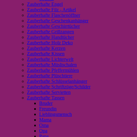
Zauberhafte Engel
Zauberhafte Filz - Artikel
Zauberhafte Flaschenöffner
Zauberhafte Geschenkanhänger
Zauberhafte Geschirrtücher
Zauberhafte Grillzangen
Zauberhafte Handtücher
Zauberhafte Holz Deko
Zauberhafte Kerzen
Zauberhafte Kissen
Zauberhafte Lichterwelt
Zauberhafte Müslischalen
Zauberhafte Pfeffermühlen
Zauberhafte Plüschtiere
Zauberhafte Schlüsselanhänger
Zauberhafte Schriftzüge/Schilder
Zauberhafte Servietten
Zauberhafte Tassen
Bruder
Freundin
Lieblingsmensch
Mama
Oma
Opa
Papa