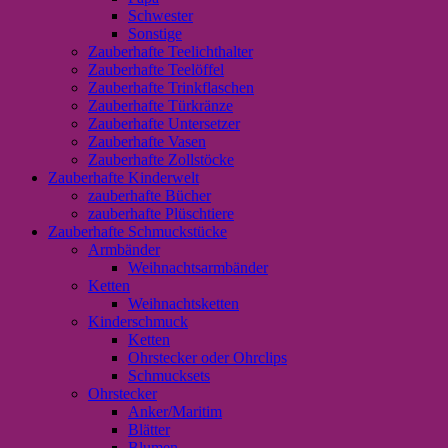
Schwester
Sonstige
Zauberhafte Teelichthalter
Zauberhafte Teelöffel
Zauberhafte Trinkflaschen
Zauberhafte Türkränze
Zauberhafte Untersetzer
Zauberhafte Vasen
Zauberhafte Zollstöcke
Zauberhafte Kinderwelt
zauberhafte Bücher
zauberhafte Plüschtiere
Zauberhafte Schmuckstücke
Armbänder
Weihnachtsarmbänder
Ketten
Weihnachtsketten
Kinderschmuck
Ketten
Ohrstecker oder Ohrclips
Schmucksets
Ohrstecker
Anker/Maritim
Blätter
Blumen