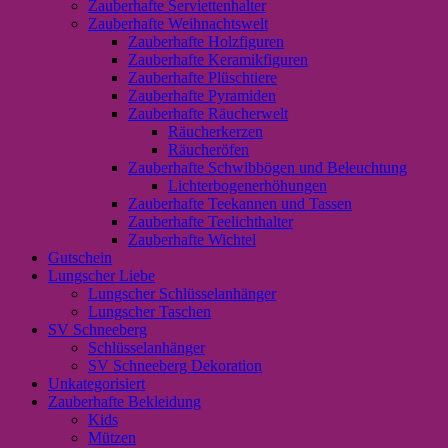
Zauberhafte Serviettenhalter
Zauberhafte Weihnachtswelt
Zauberhafte Holzfiguren
Zauberhafte Keramikfiguren
Zauberhafte Plüschtiere
Zauberhafte Pyramiden
Zauberhafte Räucherwelt
Räucherkerzen
Räucheröfen
Zauberhafte Schwibbögen und Beleuchtung
Lichterbogenerhöhungen
Zauberhafte Teekannen und Tassen
Zauberhafte Teelichthalter
Zauberhafte Wichtel
Gutschein
Lungscher Liebe
Lungscher Schlüsselanhänger
Lungscher Taschen
SV Schneeberg
Schlüsselanhänger
SV Schneeberg Dekoration
Unkategorisiert
Zauberhafte Bekleidung
Kids
Mützen