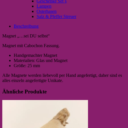
Geschenke Set`s
Lampen
Osterhasen
Salz & Pfeffer Streuer
Beschreibung
Magnet „…sei DU selbst“
Magnet mit Cabochon Fassung.
Handgemachter Magnet
Materialien: Glas und Magnet
Größe: 25 mm
Alle Magnete werden liebevoll per Hand angefertigt, daher sind es
alles einzeln angefertigte Unikate.
Ähnliche Produkte