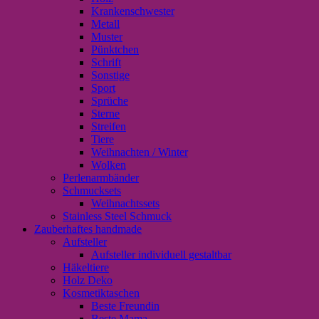
Krankenschwester
Metall
Muster
Pünktchen
Schrift
Sonstige
Sport
Sprüche
Sterne
Streifen
Tiere
Weihnachten / Winter
Wolken
Perlenarmbänder
Schmucksets
Weihnachtssets
Stainless Steel Schmuck
Zauberhaftes handmade
Aufsteller
Aufsteller individuell gestaltbar
Häkeltiere
Holz Deko
Kosmetiktaschen
Beste Freundin
Beste Mama