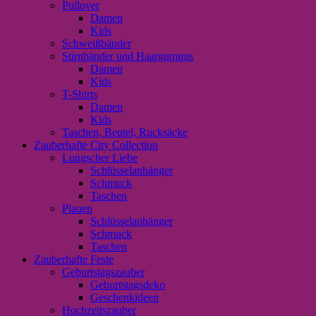
Pullover
Damen
Kids
Schweißbänder
Stirnbänder und Haargummis
Damen
Kids
T-Shirts
Damen
Kids
Taschen, Beutel, Rucksäcke
Zauberhafte City Collection
Lungscher Liebe
Schlüsselanhänger
Schmuck
Taschen
Plauen
Schlüsselanhänger
Schmuck
Taschen
Zauberhafte Feste
Geburtstagszauber
Geburtstagsdeko
Geschenkideen
Hochzeitszauber