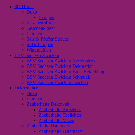
3D Druck
Deko
Lampen
Flaschenöffner
Geschenkideen
Lampen
Salz & Pfeffer Streuer
Solar Lampen
Windmühlen
BSV Sachsen Zwickau
BSV Sachsen Zwickau Accessoires
BSV Sachsen Zwickau Dekoration
BSV Sachsen Zwickau Fan - Bekleidung
BSV Sachsen Zwickau Schmuck
BSV Sachsen Zwickau Taschen
Dekozauber
Deko
Lampen
Zauberhafte Dekowelt
Zauberhafte Aufsteller
Zauberhafte Teelichter
Zauberhafte Vasen
Zauberhafte Osterwelt
Zauberhafte Osterhasen