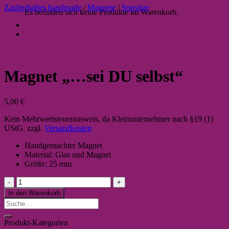
Zauberhaftes handmade
/
Magnete
/
Sonstige
Es befinden sich keine Produkte im Warenkorb.
Magnet „…sei DU selbst“
5,00
€
Kein Mehrwertsteuerausweis, da Kleinunternehmer nach §19 (1)
UStG.
zzgl.
Versandkosten
Handgemachter Magnet
Material: Glas und Magnet
Größe: 25 mm
Magnet
"...sei
In den Warenkorb
DU
Suche
selbst"
nach:
Menge
Produkt-Kategorien