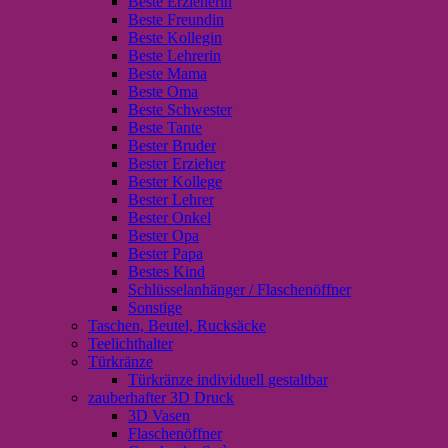
Beste Erzieherin
Beste Freundin
Beste Kollegin
Beste Lehrerin
Beste Mama
Beste Oma
Beste Schwester
Beste Tante
Bester Bruder
Bester Erzieher
Bester Kollege
Bester Lehrer
Bester Onkel
Bester Opa
Bester Papa
Bestes Kind
Schlüsselanhänger / Flaschenöffner
Sonstige
Taschen, Beutel, Rucksäcke
Teelichthalter
Türkränze
Türkränze individuell gestaltbar
zauberhafter 3D Druck
3D Vasen
Flaschenöffner