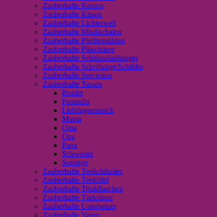
Zauberhafte Kerzen
Zauberhafte Kissen
Zauberhafte Lichterwelt
Zauberhafte Müslischalen
Zauberhafte Pfeffermühlen
Zauberhafte Plüschtiere
Zauberhafte Schlüsselanhänger
Zauberhafte Schriftzüge/Schilder
Zauberhafte Servietten
Zauberhafte Tassen
Bruder
Freundin
Lieblingsmensch
Mama
Oma
Opa
Papa
Schwester
Sonstige
Zauberhafte Teelichthalter
Zauberhafte Teelöffel
Zauberhafte Trinkflaschen
Zauberhafte Türkränze
Zauberhafte Untersetzer
Zauberhafte Vasen