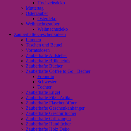
Hochzeitsdeko
Muttertag
Osterzauber
Osterdeko
Weihnachtszauber
Weihnachtsdeko
Zauberhafte Geschenkideen
Lampen
Taschen und Beutel
Vorratsdosen
Zauberhafte Aufsteller
Zauberhafte Brillenetuis
Zauberhafte Bücher
Zauberhafte Coffee to Go - Becher
Freundin
Schwester
Tochter
Zauberhafte Engel
Zauberhafte Filz - Artikel
Zauberhafte Flaschenöffner
Zauberhafte Geschenkanhänger
Zauberhafte Geschirrtücher
Zauberhafte Grillzangen
Zauberhafte Handtücher
Zauberhafte Holz Deko