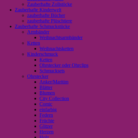
Zauberhafte Zollstöcke
Zauberhafte Kinderwelt
zauberhafte Bücher
zauberhafte Plüschtiere
Zauberhafte Schmuckstücke
Armbänder
Weihnachtsarmbänder
Ketten
Weihnachtsketten
Kinderschmuck
Ketten
Ohrstecker oder Ohrclips
Schmucksets
Ohrstecker
Anker/Maritim
Blätter
Blumen
City Collection
Comic
einfarbig
Federn
Früchte
Glitzer
Herzen
Holz