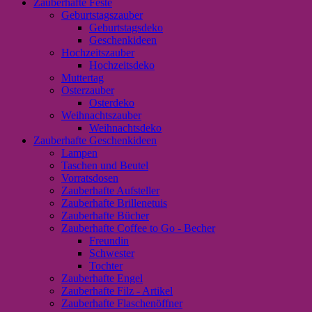
Zauberhafte Feste
Geburtstagszauber
Geburtstagsdeko
Geschenkideen
Hochzeitszauber
Hochzeitsdeko
Muttertag
Osterzauber
Osterdeko
Weihnachtszauber
Weihnachtsdeko
Zauberhafte Geschenkideen
Lampen
Taschen und Beutel
Vorratsdosen
Zauberhafte Aufsteller
Zauberhafte Brillenetuis
Zauberhafte Bücher
Zauberhafte Coffee to Go - Becher
Freundin
Schwester
Tochter
Zauberhafte Engel
Zauberhafte Filz - Artikel
Zauberhafte Flaschenöffner