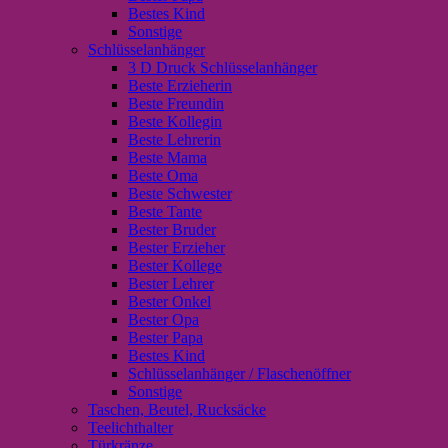
Bestes Kind
Sonstige
Schlüsselanhänger
3 D Druck Schlüsselanhänger
Beste Erzieherin
Beste Freundin
Beste Kollegin
Beste Lehrerin
Beste Mama
Beste Oma
Beste Schwester
Beste Tante
Bester Bruder
Bester Erzieher
Bester Kollege
Bester Lehrer
Bester Onkel
Bester Opa
Bester Papa
Bestes Kind
Schlüsselanhänger / Flaschenöffner
Sonstige
Taschen, Beutel, Rucksäcke
Teelichthalter
Türkränze