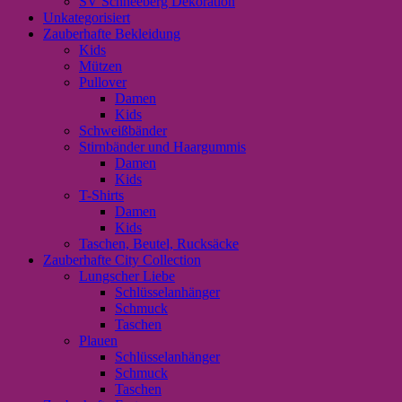
SV Schneeberg Dekoration
Unkategorisiert
Zauberhafte Bekleidung
Kids
Mützen
Pullover
Damen
Kids
Schweißbänder
Stirnbänder und Haargummis
Damen
Kids
T-Shirts
Damen
Kids
Taschen, Beutel, Rucksäcke
Zauberhafte City Collection
Lungscher Liebe
Schlüsselanhänger
Schmuck
Taschen
Plauen
Schlüsselanhänger
Schmuck
Taschen