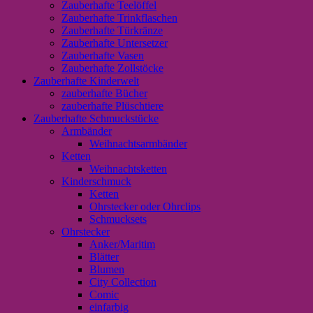
Zauberhafte Teelöffel
Zauberhafte Trinkflaschen
Zauberhafte Türkränze
Zauberhafte Untersetzer
Zauberhafte Vasen
Zauberhafte Zollstöcke
Zauberhafte Kinderwelt
zauberhafte Bücher
zauberhafte Plüschtiere
Zauberhafte Schmuckstücke
Armbänder
Weihnachtsarmbänder
Ketten
Weihnachtsketten
Kinderschmuck
Ketten
Ohrstecker oder Ohrclips
Schmucksets
Ohrstecker
Anker/Maritim
Blätter
Blumen
City Collection
Comic
einfarbig