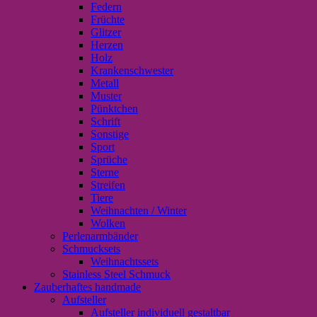
Federn
Früchte
Glitzer
Herzen
Holz
Krankenschwester
Metall
Muster
Pünktchen
Schrift
Sonstige
Sport
Sprüche
Sterne
Streifen
Tiere
Weihnachten / Winter
Wolken
Perlenarmbänder
Schmucksets
Weihnachtssets
Stainless Steel Schmuck
Zauberhaftes handmade
Aufsteller
Aufsteller individuell gestaltbar