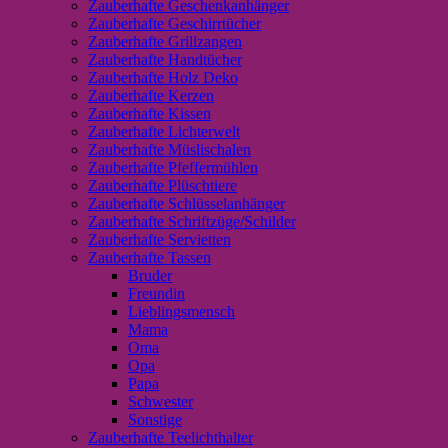
Zauberhafte Geschenkanhänger
Zauberhafte Geschirrtücher
Zauberhafte Grillzangen
Zauberhafte Handtücher
Zauberhafte Holz Deko
Zauberhafte Kerzen
Zauberhafte Kissen
Zauberhafte Lichterwelt
Zauberhafte Müslischalen
Zauberhafte Pfeffermühlen
Zauberhafte Plüschtiere
Zauberhafte Schlüsselanhänger
Zauberhafte Schriftzüge/Schilder
Zauberhafte Servietten
Zauberhafte Tassen
Bruder
Freundin
Lieblingsmensch
Mama
Oma
Opa
Papa
Schwester
Sonstige
Zauberhafte Teelichthalter