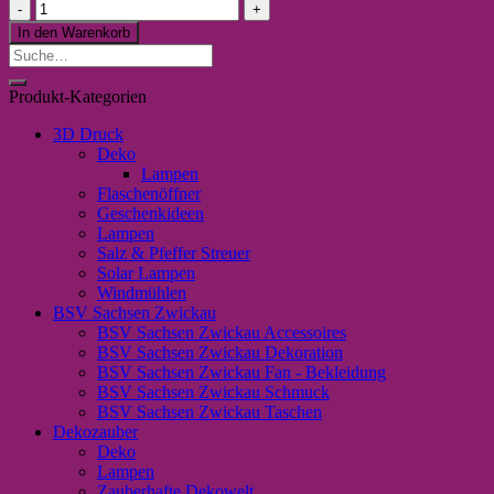
Schlüsselanhänger
"Beste
In den Warenkorb
Oma
Suche
der
nach:
Welt"
Produkt-Kategorien
Menge
3D Druck
Deko
Lampen
Flaschenöffner
Geschenkideen
Lampen
Salz & Pfeffer Streuer
Solar Lampen
Windmühlen
BSV Sachsen Zwickau
BSV Sachsen Zwickau Accessoires
BSV Sachsen Zwickau Dekoration
BSV Sachsen Zwickau Fan - Bekleidung
BSV Sachsen Zwickau Schmuck
BSV Sachsen Zwickau Taschen
Dekozauber
Deko
Lampen
Zauberhafte Dekowelt