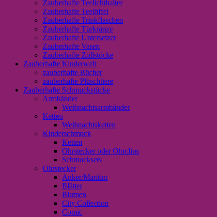
Zauberhafte Teelichthalter
Zauberhafte Teelöffel
Zauberhafte Trinkflaschen
Zauberhafte Türkränze
Zauberhafte Untersetzer
Zauberhafte Vasen
Zauberhafte Zollstöcke
Zauberhafte Kinderwelt
zauberhafte Bücher
zauberhafte Plüschtiere
Zauberhafte Schmuckstücke
Armbänder
Weihnachtsarmbänder
Ketten
Weihnachtsketten
Kinderschmuck
Ketten
Ohrstecker oder Ohrclips
Schmucksets
Ohrstecker
Anker/Maritim
Blätter
Blumen
City Collection
Comic