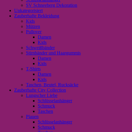
SV Schneeberg Dekoration
Unkategorisiert
Zauberhafte Bekleidung
Kids
Mützen
Pullover
Damen
Kids
Schweißbänder
Stirnbänder und Haargummis
Damen
Kids
T-Shirts
Damen
Kids
Taschen, Beutel, Rucksäcke
Zauberhafte City Collection
Lungscher Liebe
Schlüsselanhänger
Schmuck
Taschen
Plauen
Schlüsselanhänger
Schmuck