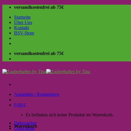
Skip
versandkostenfrei ab 75€
to
Startseite
content
Über Uns
Kontakt
BSV-Store
versandkostenfrei ab 75€
Anmelden / Registrieren
0,00
€
Es befinden sich keine Produkte im Warenkorb.
Dekozauber
Warenkorb
Gutscheine