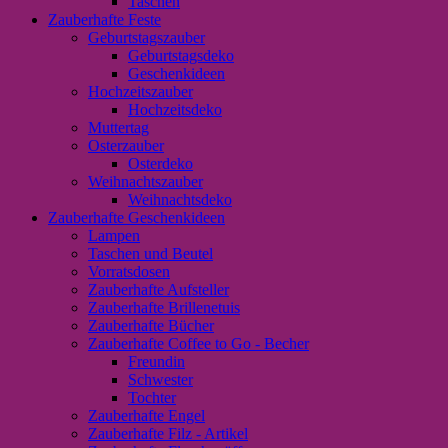
Taschen
Zauberhafte Feste
Geburtstagszauber
Geburtstagsdeko
Geschenkideen
Hochzeitszauber
Hochzeitsdeko
Muttertag
Osterzauber
Osterdeko
Weihnachtszauber
Weihnachtsdeko
Zauberhafte Geschenkideen
Lampen
Taschen und Beutel
Vorratsdosen
Zauberhafte Aufsteller
Zauberhafte Brillenetuis
Zauberhafte Bücher
Zauberhafte Coffee to Go - Becher
Freundin
Schwester
Tochter
Zauberhafte Engel
Zauberhafte Filz - Artikel