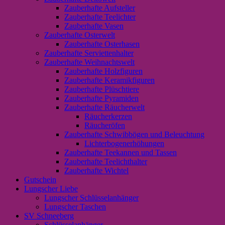
Zauberhafte Aufsteller
Zauberhafte Teelichter
Zauberhafte Vasen
Zauberhafte Osterwelt
Zauberhafte Osterhasen
Zauberhafte Serviettenhalter
Zauberhafte Weihnachtswelt
Zauberhafte Holzfiguren
Zauberhafte Keramikfiguren
Zauberhafte Plüschtiere
Zauberhafte Pyramiden
Zauberhafte Räucherwelt
Räucherkerzen
Räucheröfen
Zauberhafte Schwibbögen und Beleuchtung
Lichterbogenerhöhungen
Zauberhafte Teekannen und Tassen
Zauberhafte Teelichthalter
Zauberhafte Wichtel
Gutschein
Lungscher Liebe
Lungscher Schlüsselanhänger
Lungscher Taschen
SV Schneeberg
Schlüsselanhänger