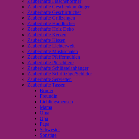
Zauberhafte Flaschenöffner
Zauberhafte Geschenkanhänger
Zauberhafte Geschirrtücher
Zauberhafte Grillzangen
Zauberhafte Handtücher
Zauberhafte Holz Deko
Zauberhafte Kerzen
Zauberhafte Kissen
Zauberhafte Lichterwelt
Zauberhafte Müslischalen
Zauberhafte Pfeffermühlen
Zauberhafte Plüschtiere
Zauberhafte Schlüsselanhänger
Zauberhafte Schriftzüge/Schilder
Zauberhafte Servietten
Zauberhafte Tassen
Bruder
Freundin
Lieblingsmensch
Mama
Oma
Opa
Papa
Schwester
Sonstige