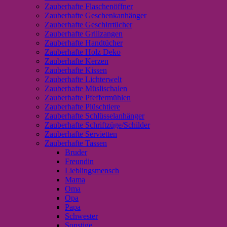
Zauberhafte Flaschenöffner
Zauberhafte Geschenkanhänger
Zauberhafte Geschirrtücher
Zauberhafte Grillzangen
Zauberhafte Handtücher
Zauberhafte Holz Deko
Zauberhafte Kerzen
Zauberhafte Kissen
Zauberhafte Lichterwelt
Zauberhafte Müslischalen
Zauberhafte Pfeffermühlen
Zauberhafte Plüschtiere
Zauberhafte Schlüsselanhänger
Zauberhafte Schriftzüge/Schilder
Zauberhafte Servietten
Zauberhafte Tassen
Bruder
Freundin
Lieblingsmensch
Mama
Oma
Opa
Papa
Schwester
Sonstige