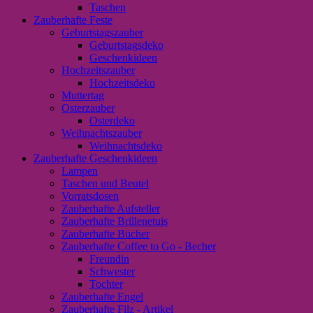
Taschen
Zauberhafte Feste
Geburtstagszauber
Geburtstagsdeko
Geschenkideen
Hochzeitszauber
Hochzeitsdeko
Muttertag
Osterzauber
Osterdeko
Weihnachtszauber
Weihnachtsdeko
Zauberhafte Geschenkideen
Lampen
Taschen und Beutel
Vorratsdosen
Zauberhafte Aufsteller
Zauberhafte Brillenetuis
Zauberhafte Bücher
Zauberhafte Coffee to Go - Becher
Freundin
Schwester
Tochter
Zauberhafte Engel
Zauberhafte Filz - Artikel