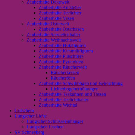
Zauberhafte Dekowelt
Zauberhafte Aufsteller
Zauberhafte Teelichter
Zauberhafte Vasen
Zauberhafte Osterwelt
Zauberhafte Osterhasen
Zauberhafte Serviettenhalter
Zauberhafte Weihnachtswelt
Zauberhafte Holzfiguren
Zauberhafte Keramikfiguren
Zauberhafte Plüschtiere
Zauberhafte Pyramiden
Zauberhafte Räucherwelt
Räucherkerzen
Räucheröfen
Zauberhafte Schwibbögen und Beleuchtung
Lichterbogenerhöhungen
Zauberhafte Teekannen und Tassen
Zauberhafte Teelichthalter
Zauberhafte Wichtel
Gutschein
Lungscher Liebe
Lungscher Schlüsselanhänger
Lungscher Taschen
SV Schneeberg