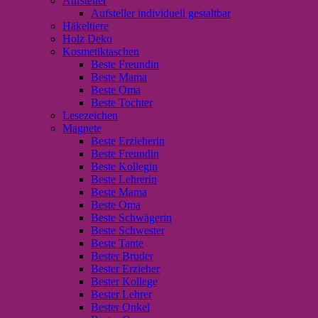
Aufsteller
Aufsteller individuell gestaltbar
Häkeltiere
Holz Deko
Kosmetiktaschen
Beste Freundin
Beste Mama
Beste Oma
Beste Tochter
Lesezeichen
Magnete
Beste Erzieherin
Beste Freundin
Beste Kollegin
Beste Lehrerin
Beste Mama
Beste Oma
Beste Schwägerin
Beste Schwester
Beste Tante
Bester Bruder
Bester Erzieher
Bester Kollege
Bester Lehrer
Bester Onkel