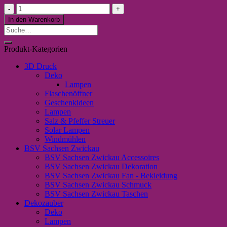
Schlüsselanhänger
"Welt
In den Warenkorb
Bester
Suche
Opa
nach:
in
Produkt-Kategorien
blau"
Menge
3D Druck
Deko
Lampen
Flaschenöffner
Geschenkideen
Lampen
Salz & Pfeffer Streuer
Solar Lampen
Windmühlen
BSV Sachsen Zwickau
BSV Sachsen Zwickau Accessoires
BSV Sachsen Zwickau Dekoration
BSV Sachsen Zwickau Fan - Bekleidung
BSV Sachsen Zwickau Schmuck
BSV Sachsen Zwickau Taschen
Dekozauber
Deko
Lampen