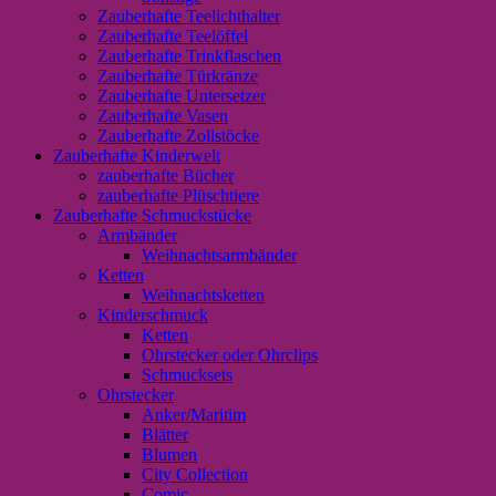
Zauberhafte Teelichthalter
Zauberhafte Teelöffel
Zauberhafte Trinkflaschen
Zauberhafte Türkränze
Zauberhafte Untersetzer
Zauberhafte Vasen
Zauberhafte Zollstöcke
Zauberhafte Kinderwelt
zauberhafte Bücher
zauberhafte Plüschtiere
Zauberhafte Schmuckstücke
Armbänder
Weihnachtsarmbänder
Ketten
Weihnachtsketten
Kinderschmuck
Ketten
Ohrstecker oder Ohrclips
Schmucksets
Ohrstecker
Anker/Maritim
Blätter
Blumen
City Collection
Comic