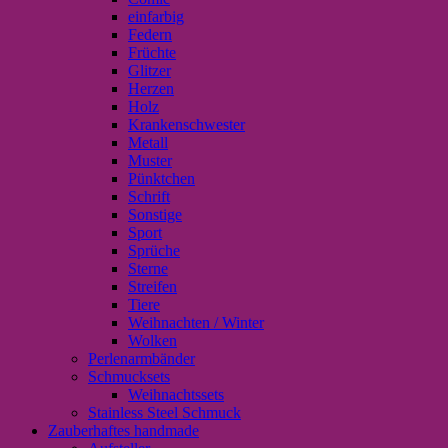
einfarbig
Federn
Früchte
Glitzer
Herzen
Holz
Krankenschwester
Metall
Muster
Pünktchen
Schrift
Sonstige
Sport
Sprüche
Sterne
Streifen
Tiere
Weihnachten / Winter
Wolken
Perlenarmbänder
Schmucksets
Weihnachtssets
Stainless Steel Schmuck
Zauberhaftes handmade