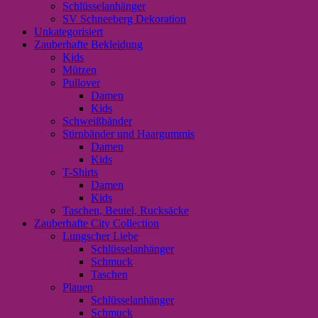
Schlüsselanhänger
SV Schneeberg Dekoration
Unkategorisiert
Zauberhafte Bekleidung
Kids
Mützen
Pullover
Damen
Kids
Schweißbänder
Stirnbänder und Haargummis
Damen
Kids
T-Shirts
Damen
Kids
Taschen, Beutel, Rucksäcke
Zauberhafte City Collection
Lungscher Liebe
Schlüsselanhänger
Schmuck
Taschen
Plauen
Schlüsselanhänger
Schmuck