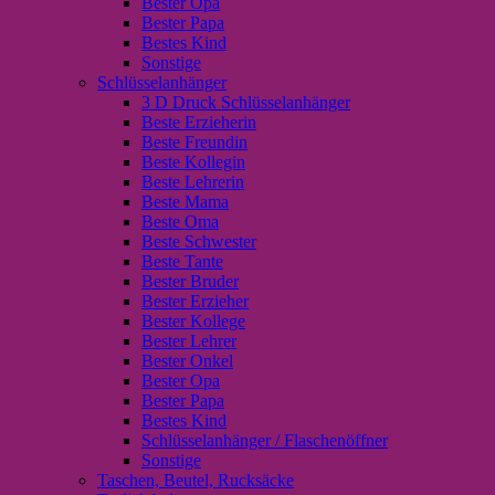
Bester Opa
Bester Papa
Bestes Kind
Sonstige
Schlüsselanhänger
3 D Druck Schlüsselanhänger
Beste Erzieherin
Beste Freundin
Beste Kollegin
Beste Lehrerin
Beste Mama
Beste Oma
Beste Schwester
Beste Tante
Bester Bruder
Bester Erzieher
Bester Kollege
Bester Lehrer
Bester Onkel
Bester Opa
Bester Papa
Bestes Kind
Schlüsselanhänger / Flaschenöffner
Sonstige
Taschen, Beutel, Rucksäcke