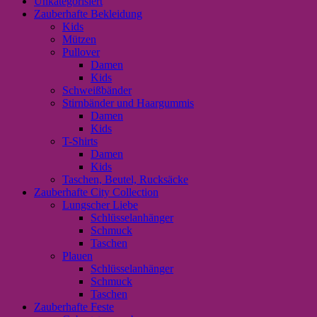
Unkategorisiert
Zauberhafte Bekleidung
Kids
Mützen
Pullover
Damen
Kids
Schweißbänder
Stirnbänder und Haargummis
Damen
Kids
T-Shirts
Damen
Kids
Taschen, Beutel, Rucksäcke
Zauberhafte City Collection
Lungscher Liebe
Schlüsselanhänger
Schmuck
Taschen
Plauen
Schlüsselanhänger
Schmuck
Taschen
Zauberhafte Feste