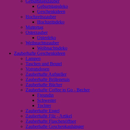
Geburtstagszauber
Geburtstagsdeko
Geschenkideen
Hochzeitszauber
Hochzeitsdeko
Muttertag
Osterzauber
Osterdeko
Weihnachtszauber
Weihnachtsdeko
Zauberhafte Geschenkideen
Lampen
Taschen und Beutel
Vorratsdosen
Zauberhafte Aufsteller
Zauberhafte Brillenetuis
Zauberhafte Bücher
Zauberhafte Coffee to Go - Becher
Freundin
Schwester
Tochter
Zauberhafte Engel
Zauberhafte Filz - Artikel
Zauberhafte Flaschenöffner
Zauberhafte Geschenkanhänger