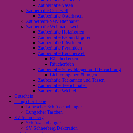
Zauberhafte Vasen
Zauberhafte Osterwelt
Zauberhafte Osterhasen
Zauberhafte Serviettenhalter
Zauberhafte Weihnachtswelt
Zauberhafte Holzfiguren
Zauberhafte Keramikfiguren
Zauberhafte Plüschtiere
Zauberhafte Pyramiden
Zauberhafte Räucherwelt
Räucherkerzen
Räucheröfen
Zauberhafte Schwibbögen und Beleuchtung
Lichterbogenerhöhungen
Zauberhafte Teekannen und Tassen
Zauberhafte Teelichthalter
Zauberhafte Wichtel
Gutschein
Lungscher Liebe
Lungscher Schlüsselanhänger
Lungscher Taschen
SV Schneeberg
Schlüsselanhänger
SV Schneeberg Dekoration