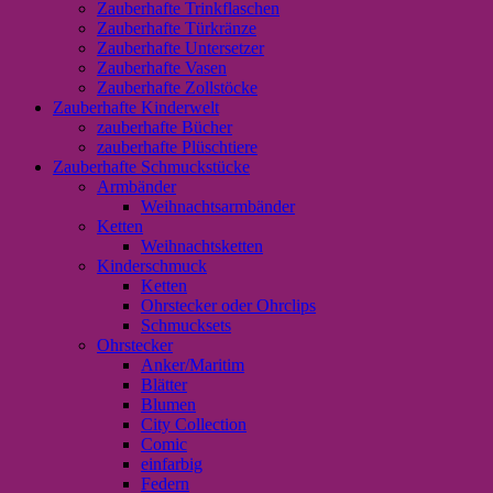
Zauberhafte Trinkflaschen
Zauberhafte Türkränze
Zauberhafte Untersetzer
Zauberhafte Vasen
Zauberhafte Zollstöcke
Zauberhafte Kinderwelt
zauberhafte Bücher
zauberhafte Plüschtiere
Zauberhafte Schmuckstücke
Armbänder
Weihnachtsarmbänder
Ketten
Weihnachtsketten
Kinderschmuck
Ketten
Ohrstecker oder Ohrclips
Schmucksets
Ohrstecker
Anker/Maritim
Blätter
Blumen
City Collection
Comic
einfarbig
Federn