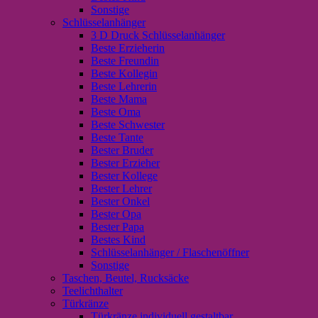
Sonstige
Schlüsselanhänger
3 D Druck Schlüsselanhänger
Beste Erzieherin
Beste Freundin
Beste Kollegin
Beste Lehrerin
Beste Mama
Beste Oma
Beste Schwester
Beste Tante
Bester Bruder
Bester Erzieher
Bester Kollege
Bester Lehrer
Bester Onkel
Bester Opa
Bester Papa
Bestes Kind
Schlüsselanhänger / Flaschenöffner
Sonstige
Taschen, Beutel, Rucksäcke
Teelichthalter
Türkränze
Türkränze individuell gestaltbar