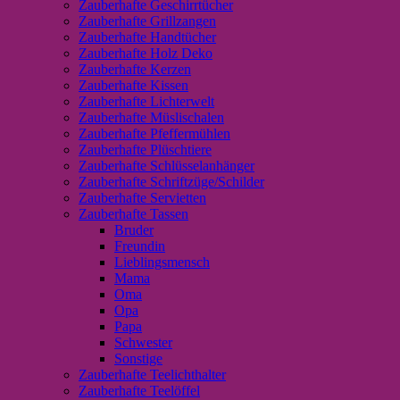
Zauberhafte Geschirrtücher
Zauberhafte Grillzangen
Zauberhafte Handtücher
Zauberhafte Holz Deko
Zauberhafte Kerzen
Zauberhafte Kissen
Zauberhafte Lichterwelt
Zauberhafte Müslischalen
Zauberhafte Pfeffermühlen
Zauberhafte Plüschtiere
Zauberhafte Schlüsselanhänger
Zauberhafte Schriftzüge/Schilder
Zauberhafte Servietten
Zauberhafte Tassen
Bruder
Freundin
Lieblingsmensch
Mama
Oma
Opa
Papa
Schwester
Sonstige
Zauberhafte Teelichthalter
Zauberhafte Teelöffel