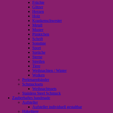
Früchte
Glitzer
Herzen
Holz
Krankenschwester
Metall
Muster
Pünktchen
Schrift
Sonstige
Sport
Sprüche
Sterne
Streifen
Tiere
Weihnachten / Winter
Wolken
Perlenarmbänder
Schmucksets
Weihnachtssets
Stainless Steel Schmuck
Zauberhaftes handmade
Aufsteller
Aufsteller individuell gestaltbar
Häkeltiere