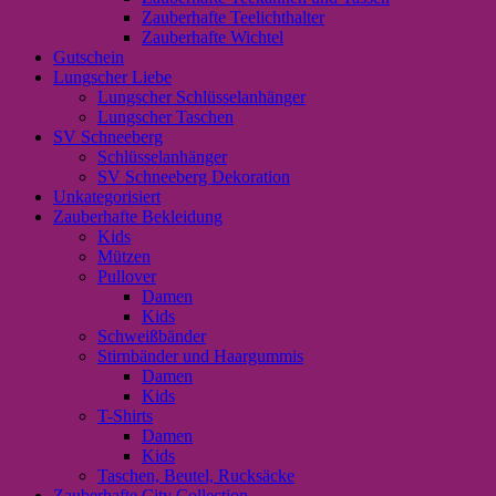
Zauberhafte Teelichthalter
Zauberhafte Wichtel
Gutschein
Lungscher Liebe
Lungscher Schlüsselanhänger
Lungscher Taschen
SV Schneeberg
Schlüsselanhänger
SV Schneeberg Dekoration
Unkategorisiert
Zauberhafte Bekleidung
Kids
Mützen
Pullover
Damen
Kids
Schweißbänder
Stirnbänder und Haargummis
Damen
Kids
T-Shirts
Damen
Kids
Taschen, Beutel, Rucksäcke
Zauberhafte City Collection