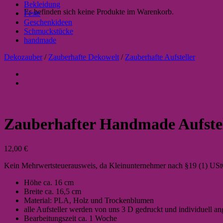
Bekleidung
Es befinden sich keine Produkte im Warenkorb.
Feste
Geschenkideen
Schmuckstücke
handmade
Dekozauber
/
Zauberhafte Dekowelt
/
Zauberhafte Aufsteller
Zauberhafter Handmade Aufstel
12,00
€
Kein Mehrwertsteuerausweis, da Kleinunternehmer nach §19 (1) US
Höhe ca. 16 cm
Breite ca. 16,5 cm
Material: PLA, Holz und Trockenblumen
alle Aufsteller werden von uns 3 D gedruckt und individuell ang
Bearbeitungszeit ca. 1 Woche