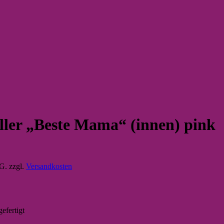
ler „Beste Mama“ (innen) pink
tG.
zzgl.
Versandkosten
efertigt