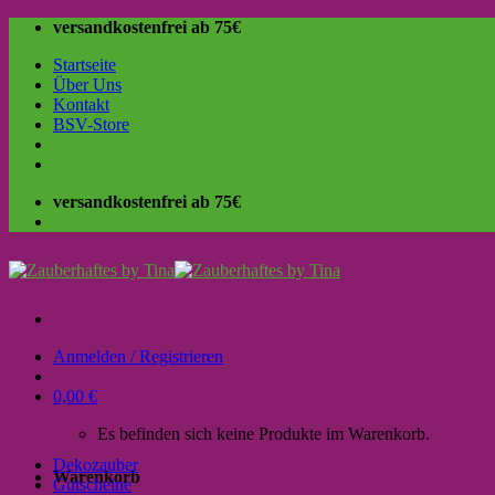
Skip
versandkostenfrei ab 75€
to
Startseite
content
Über Uns
Kontakt
BSV-Store
versandkostenfrei ab 75€
Anmelden / Registrieren
0,00
€
Es befinden sich keine Produkte im Warenkorb.
Dekozauber
Warenkorb
Gutscheine