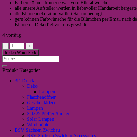
Farben können immer etwas vom Bild abweichen
alle unsere Aufsteller werden in liebevoller Handarbeit hergestel
die Blumendekoration variiert Saison bedingt
gern können Farbwünsche für die Blümchen per Email nach dem
Blumen – Deko frei von uns gewählt
4 vorrätig
Zauberhafter
Handmade
In den Warenkorb
Aufsteller
Suche
"Beste
nach:
Mama"
Produkt-Kategorien
(innen)
pink
3D Druck
Menge
Deko
Lampen
Flaschenöffner
Geschenkideen
Lampen
Salz & Pfeffer Streuer
Solar Lampen
Windmühlen
BSV Sachsen Zwickau
BSV Sachsen Zwickau Accessoires