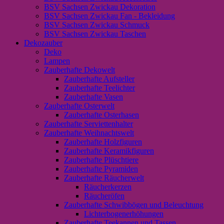
BSV Sachsen Zwickau Dekoration
BSV Sachsen Zwickau Fan - Bekleidung
BSV Sachsen Zwickau Schmuck
BSV Sachsen Zwickau Taschen
Dekozauber
Deko
Lampen
Zauberhafte Dekowelt
Zauberhafte Aufsteller
Zauberhafte Teelichter
Zauberhafte Vasen
Zauberhafte Osterwelt
Zauberhafte Osterhasen
Zauberhafte Serviettenhalter
Zauberhafte Weihnachtswelt
Zauberhafte Holzfiguren
Zauberhafte Keramikfiguren
Zauberhafte Plüschtiere
Zauberhafte Pyramiden
Zauberhafte Räucherwelt
Räucherkerzen
Räucheröfen
Zauberhafte Schwibbögen und Beleuchtung
Lichterbogenerhöhungen
Zauberhafte Teekannen und Tassen