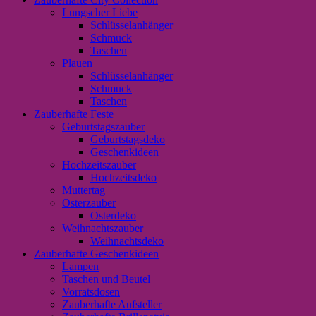
Lungscher Liebe
Schlüsselanhänger
Schmuck
Taschen
Plauen
Schlüsselanhänger
Schmuck
Taschen
Zauberhafte Feste
Geburtstagszauber
Geburtstagsdeko
Geschenkideen
Hochzeitszauber
Hochzeitsdeko
Muttertag
Osterzauber
Osterdeko
Weihnachtszauber
Weihnachtsdeko
Zauberhafte Geschenkideen
Lampen
Taschen und Beutel
Vorratsdosen
Zauberhafte Aufsteller