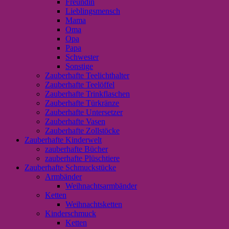
Freundin
Lieblingsmensch
Mama
Oma
Opa
Papa
Schwester
Sonstige
Zauberhafte Teelichthalter
Zauberhafte Teelöffel
Zauberhafte Trinkflaschen
Zauberhafte Türkränze
Zauberhafte Untersetzer
Zauberhafte Vasen
Zauberhafte Zollstöcke
Zauberhafte Kinderwelt
zauberhafte Bücher
zauberhafte Plüschtiere
Zauberhafte Schmuckstücke
Armbänder
Weihnachtsarmbänder
Ketten
Weihnachtsketten
Kinderschmuck
Ketten