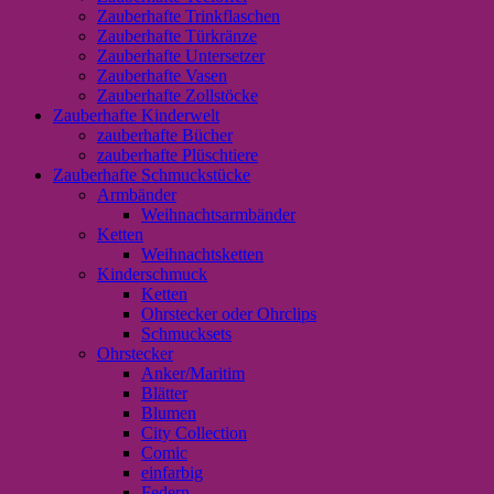
Zauberhafte Trinkflaschen
Zauberhafte Türkränze
Zauberhafte Untersetzer
Zauberhafte Vasen
Zauberhafte Zollstöcke
Zauberhafte Kinderwelt
zauberhafte Bücher
zauberhafte Plüschtiere
Zauberhafte Schmuckstücke
Armbänder
Weihnachtsarmbänder
Ketten
Weihnachtsketten
Kinderschmuck
Ketten
Ohrstecker oder Ohrclips
Schmucksets
Ohrstecker
Anker/Maritim
Blätter
Blumen
City Collection
Comic
einfarbig
Federn