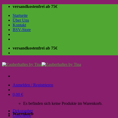
Skip
versandkostenfrei ab 75€
to
Startseite
content
Über Uns
Kontakt
BSV-Store
versandkostenfrei ab 75€
Anmelden / Registrieren
0,00
€
Es befinden sich keine Produkte im Warenkorb.
Dekozauber
Warenkorb
Gutscheine