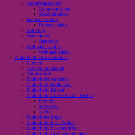
Geburtstagszauber
Geburtstagsdeko
Geschenkideen
Hochzeitszauber
Hochzeitsdeko
Muttertag
Osterzauber
Osterdeko
Weihnachtszauber
Weihnachtsdeko
Zauberhafte Geschenkideen
Lampen
Taschen und Beutel
Vorratsdosen
Zauberhafte Aufsteller
Zauberhafte Brillenetuis
Zauberhafte Bücher
Zauberhafte Coffee to Go - Becher
Freundin
Schwester
Tochter
Zauberhafte Engel
Zauberhafte Filz - Artikel
Zauberhafte Flaschenöffner
Zauberhafte Geschenkanhänger