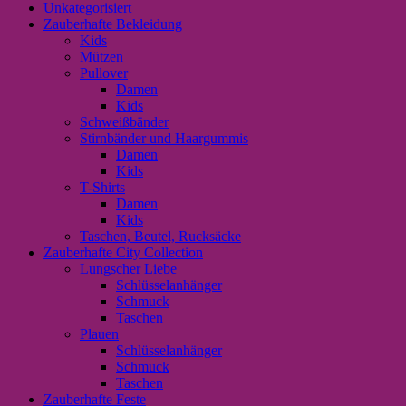
Unkategorisiert
Zauberhafte Bekleidung
Kids
Mützen
Pullover
Damen
Kids
Schweißbänder
Stirnbänder und Haargummis
Damen
Kids
T-Shirts
Damen
Kids
Taschen, Beutel, Rucksäcke
Zauberhafte City Collection
Lungscher Liebe
Schlüsselanhänger
Schmuck
Taschen
Plauen
Schlüsselanhänger
Schmuck
Taschen
Zauberhafte Feste