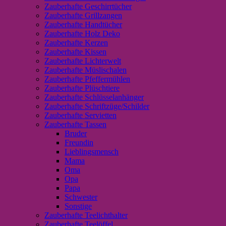
Zauberhafte Geschirrtücher
Zauberhafte Grillzangen
Zauberhafte Handtücher
Zauberhafte Holz Deko
Zauberhafte Kerzen
Zauberhafte Kissen
Zauberhafte Lichterwelt
Zauberhafte Müslischalen
Zauberhafte Pfeffermühlen
Zauberhafte Plüschtiere
Zauberhafte Schlüsselanhänger
Zauberhafte Schriftzüge/Schilder
Zauberhafte Servietten
Zauberhafte Tassen
Bruder
Freundin
Lieblingsmensch
Mama
Oma
Opa
Papa
Schwester
Sonstige
Zauberhafte Teelichthalter
Zauberhafte Teelöffel