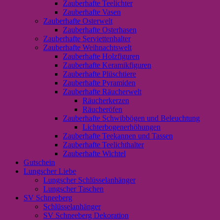
Zauberhafte Teelichter
Zauberhafte Vasen
Zauberhafte Osterwelt
Zauberhafte Osterhasen
Zauberhafte Serviettenhalter
Zauberhafte Weihnachtswelt
Zauberhafte Holzfiguren
Zauberhafte Keramikfiguren
Zauberhafte Plüschtiere
Zauberhafte Pyramiden
Zauberhafte Räucherwelt
Räucherkerzen
Räucheröfen
Zauberhafte Schwibbögen und Beleuchtung
Lichterbogenerhöhungen
Zauberhafte Teekannen und Tassen
Zauberhafte Teelichthalter
Zauberhafte Wichtel
Gutschein
Lungscher Liebe
Lungscher Schlüsselanhänger
Lungscher Taschen
SV Schneeberg
Schlüsselanhänger
SV Schneeberg Dekoration